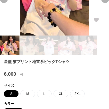
Previous slide
Ne
星型 猫プリント地雷系ビックTシャツ
6,000
円
サイズ
S
M
L
XL
2XL
カラー