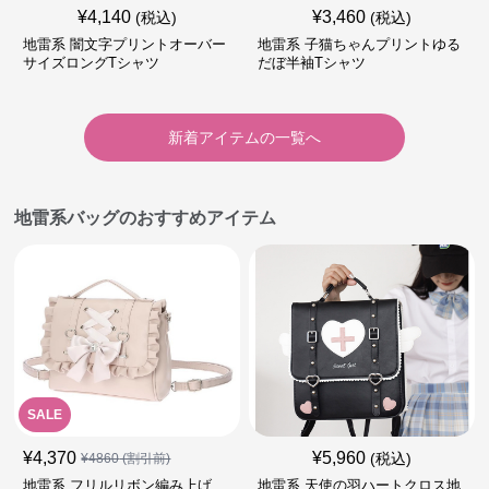
¥
4,140
¥
3,460
(税込)
(税込)
地雷系 闇文字プリントオーバー
地雷系 子猫ちゃんプリントゆる
サイズロングTシャツ
だぼ半袖Tシャツ
新着アイテムの一覧へ
地雷系バッグのおすすめアイテム
SALE
¥
4,370
¥
5,960
(税込)
¥
4860
(割引前)
地雷系 フリルリボン編み上げ
地雷系 天使の羽ハートクロス地