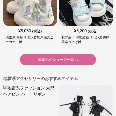
¥
5,060
¥
5,200
(税込)
(税込)
地雷系 星柄リボン装飾厚底スニ
地雷系 十字架紋章リボン装飾厚
ーカー 靴
底編み上げ靴
地雷系
の
シューズ
一覧へ
地雷系アクセサリーのおすすめアイテム