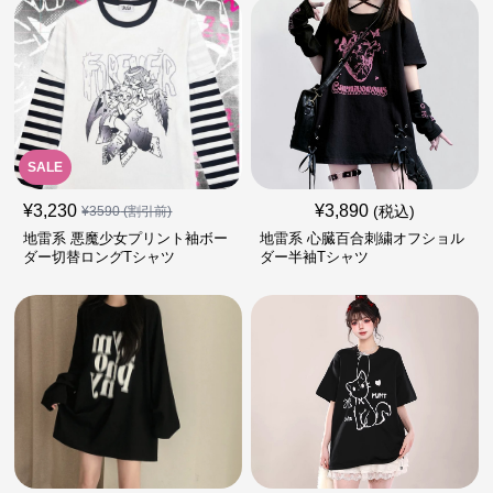
SALE
¥
3,230
¥
3,890
(税込)
¥
3590
(割引前)
地雷系 悪魔少女プリント袖ボー
地雷系 心臓百合刺繍オフショル
ダー切替ロングTシャツ
ダー半袖Tシャツ