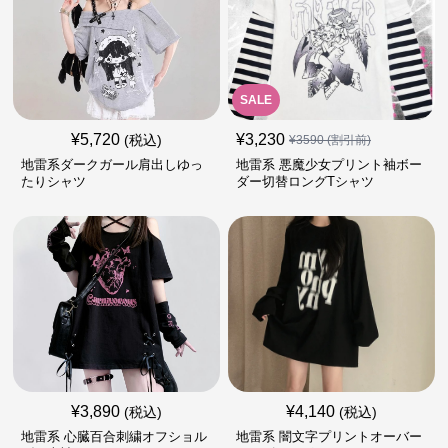
SALE
¥
5,720
¥
3,230
(税込)
¥
3590
(割引前)
地雷系ダークガール肩出しゆっ
地雷系 悪魔少女プリント袖ボー
たりシャツ
ダー切替ロングTシャツ
¥
3,890
¥
4,140
(税込)
(税込)
地雷系 心臓百合刺繍オフショル
地雷系 闇文字プリントオーバー