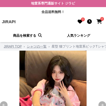
地雷系専門通販サイト ジラピ
全品送料無料！
0
0
JIRAPI
商品を検索する
人気ランキング
JIRAPI TOP
›
シャツの一覧
›
星型 猫プリント地雷系ビックTシャ