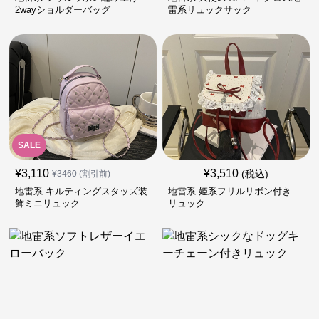
2wayショルダーバッグ
雷系リュックサック
SALE
¥
3,110
¥
3,510
(税込)
¥
3460
(割引前)
地雷系 キルティングスタッズ装
地雷系 姫系フリルリボン付き
飾ミニリュック
リュック