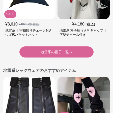
SALE
¥
3,610
¥
4,180
(税込)
¥
4020
(割引前)
地雷系 十字鎖飾りチェーン付き
地雷系 格子柄うさ耳キャップ 十
つば広バケットハット
字架チャーム付き
地雷系
の
帽子
一覧へ
地雷系レッグウェアのおすすめアイテム