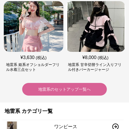
¥
3,630
¥
8,000
(税込)
(税込)
地雷系 姫系オフショルダーフリ
地雷系 甘辛切替ライン入りフリ
ル水着三点セット
ル付きパーカージャージ
地雷系
の
セットアップ
一覧へ
地雷系 カテゴリ一覧
ワンピース