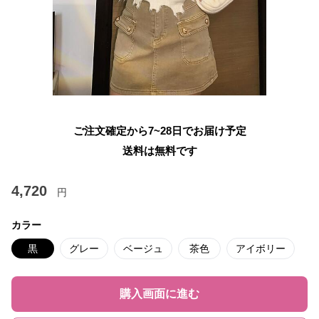
ご注文確定から7~28日でお届け予定
送料は無料です
4,720
円
カラー
黒
グレー
ベージュ
茶色
アイボリー
購入画面に進む