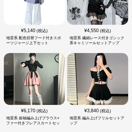
¥
5,140
¥
4,550
(税込)
(税込)
地雷系 配色切替フード付きスポ
地雷系 繊細レース付きゴシック
ーツジャージ上下セット
系キャミソールセットアップ
¥
6,170
¥
3,840
(税込)
(税込)
地雷系 姫袖編み上げブラウス×
地雷系 編み上げフリルセットア
ファー付きフレアスカートセッ
ップ
ト