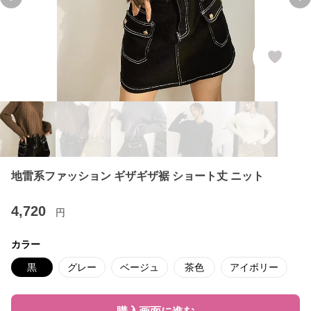
Previous slide
Ne
地雷系ファッション ギザギザ裾 ショート丈 ニット
4,720
円
カラー
黒
グレー
ベージュ
茶色
アイボリー