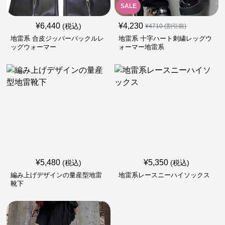
SALE
¥
6,440
¥
4,230
(税込)
¥
4710
(割引前)
地雷系 合皮ジッパーバックルレ
地雷系 十字ハート刺繍レッグウ
ッグウォーマー
ォーマー地雷系
¥
5,480
¥
5,350
(税込)
(税込)
編み上げデザインの量産型地雷
地雷系レースニーハイソックス
靴下