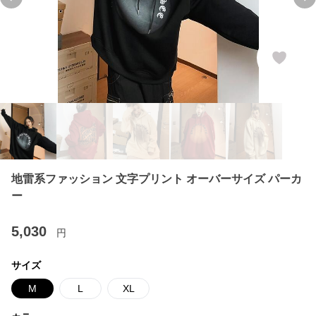
Previous slide
Ne
地雷系ファッション 文字プリント オーバーサイズ パーカ
ー
5,030
円
サイズ
M
L
XL