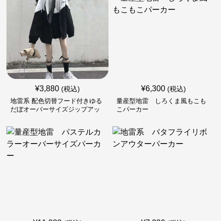
¥
3,880
¥
6,300
(税込)
(税込)
地雷系 配色切替フード付きゆる
量産型地雷 しろくま風もこも
だぼオーバーサイズジップアッ
こパーカー
プジャケット