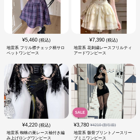
¥
5,460
¥
7,390
(税込)
(税込)
地雷系 フリル襟チェック柄サロ
地雷系 花刺繍レースフリルティ
ペットワンピース
アードワンピース
SALE
¥
4,220
¥
3,780
(税込)
¥
4210
(割引前)
地雷系 蜘蛛の巣レース袖付き編
地雷系 骸骨プリントノースリー
み上げロングワンピース
ブミニワンピース