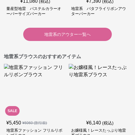
¥
11,080
¥
7,390
(税込)
(税込)
量産型地雷 パステルカラーオ
地雷系 バタフライリボンアウ
ーバーサイズパーカー
ターパーカー
地雷系
の
アウター
一覧へ
地雷系ブラウスのおすすめアイテム
SALE
¥
5,450
¥
6,140
(税込)
¥
6060
(割引前)
地雷系ファッション フリルリボ
お嬢様風！レースたっぷり地雷