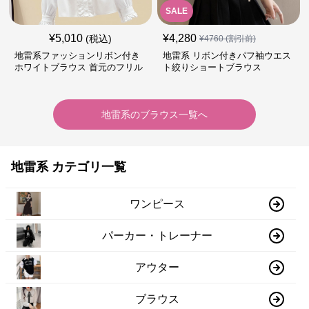
SALE
¥
5,010
¥
4,280
(税込)
¥
4760
(割引前)
地雷系ファッションリボン付き
地雷系 リボン付きパフ袖ウエス
ホワイトブラウス 首元のフリル
ト絞りショートブラウス
が特徴的
地雷系
の
ブラウス
一覧へ
地雷系 カテゴリ一覧
ワンピース
パーカー・トレーナー
アウター
ブラウス