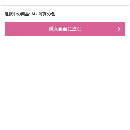
選択中の商品: M / 写真の色
選択中の商品: M / 写真の色
購入画面に進む
購入画面に進む
JIRAPI
について
利用規約