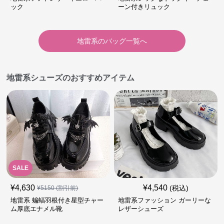
ック
ーン付きリュック
地雷系
の
バッグ
一覧へ
地雷系シューズのおすすめアイテム
SALE
¥
4,630
¥
4,540
(税込)
¥
5150
(割引前)
地雷系 蝙蝠羽根付き星型チャー
地雷系ファッション ガーリーな
ム厚底エナメル靴
レザーシューズ