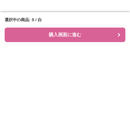
選択中の商品: S / 白
選択中の商品: S / 白
購入画面に進む
購入画面に進む
JIRAPI
について
利用規約