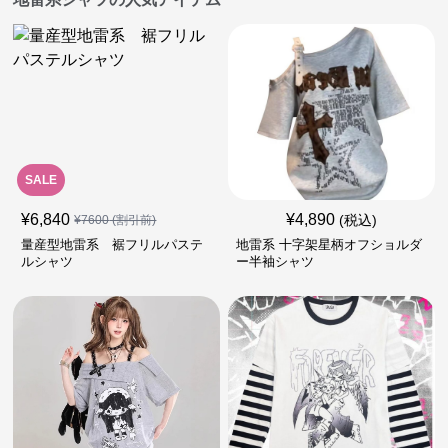
SALE
¥
6,840
¥
4,890
(税込)
¥
7600
(割引前)
量産型地雷系 裾フリルパステ
地雷系 十字架星柄オフショルダ
ルシャツ
ー半袖シャツ