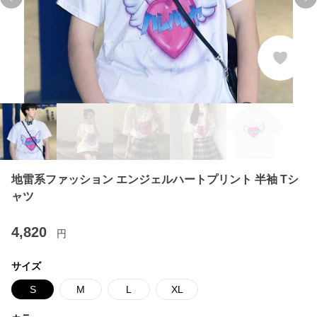
Previous slide
Ne
地雷系ファッション エンジェルハートプリント 半袖 Tシ
ャツ
4,820
円
サイズ
S
M
L
XL