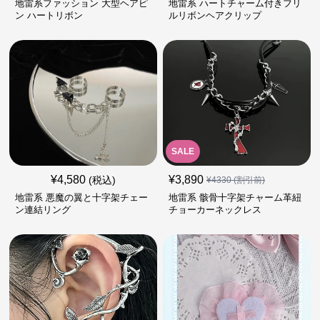
地雷系ファッション 大型ヘアピ
地雷系 ハートチャーム付きフリ
ン ハートリボン
ルリボンヘアクリップ
SALE
¥
4,580
¥
3,890
(税込)
¥
4330
(割引前)
地雷系 悪魔の翼と十字架チェー
地雷系 骸骨十字架チャーム革紐
ン連結リング
チョーカーネックレス