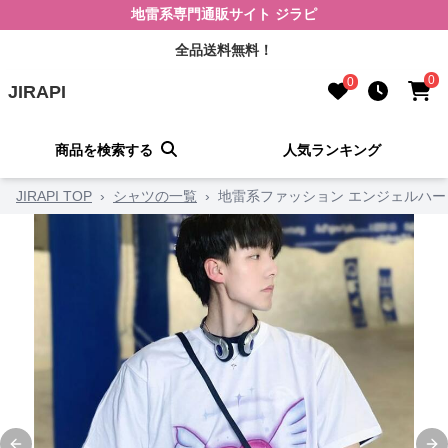
地雷系専門通販サイト ジラピ
全品送料無料！
0
0
JIRAPI
商品を検索する
人気ランキング
JIRAPI TOP
›
シャツの一覧
›
地雷系ファッション エンジェルハー