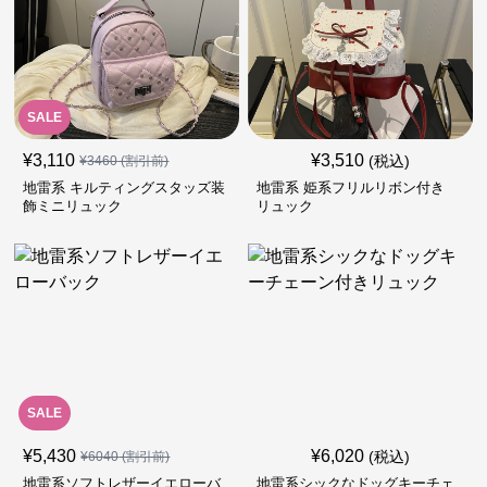
SALE
¥
3,110
¥
3,510
(税込)
¥
3460
(割引前)
地雷系 キルティングスタッズ装
地雷系 姫系フリルリボン付き
飾ミニリュック
リュック
SALE
¥
5,430
¥
6,020
(税込)
¥
6040
(割引前)
地雷系ソフトレザーイエローバ
地雷系シックなドッグキーチェ