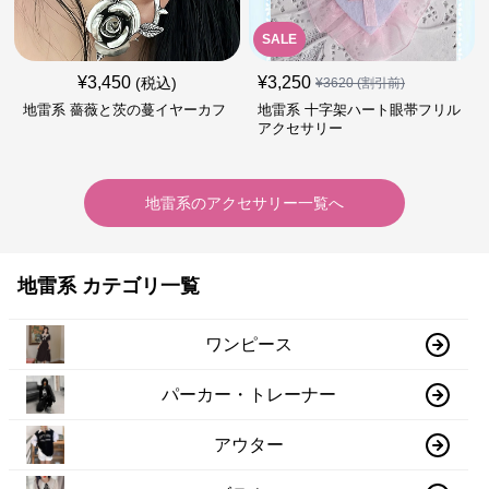
SALE
¥
3,450
¥
3,250
(税込)
¥
3620
(割引前)
地雷系 薔薇と茨の蔓イヤーカフ
地雷系 十字架ハート眼帯フリル
アクセサリー
地雷系
の
アクセサリー
一覧へ
地雷系 カテゴリ一覧
ワンピース
パーカー・トレーナー
アウター