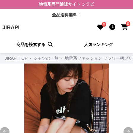
地雷系専門通販サイト ジラピ
全品送料無料！
0
0
JIRAPI
商品を検索する
人気ランキング
JIRAPI TOP
›
シャツの一覧
›
地雷系ファッション フラワー柄プリン