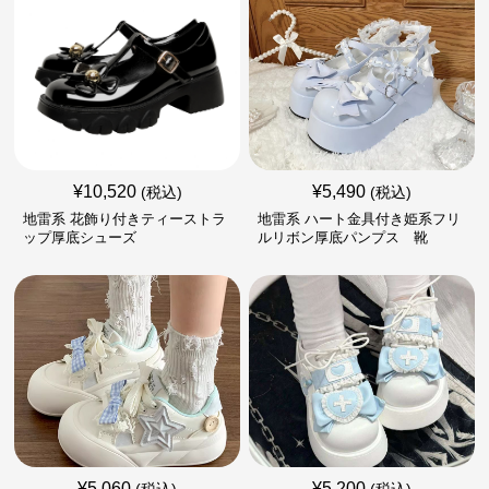
¥
10,520
¥
5,490
(税込)
(税込)
地雷系 花飾り付きティーストラ
地雷系 ハート金具付き姫系フリ
ップ厚底シューズ
ルリボン厚底パンプス 靴
¥
5,060
¥
5,200