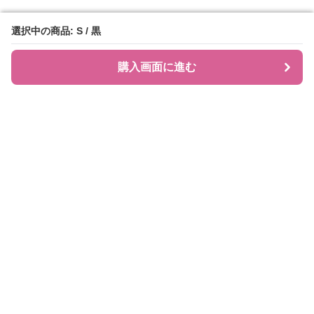
選択中の商品: S / 黒
選択中の商品: S / 黒
購入画面に進む
購入画面に進む
JIRAPI
について
利用規約