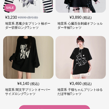
SALE
¥
3,230
¥
3,890
(税込)
¥
3590
(割引前)
地雷系 悪魔少女プリント袖ボー
地雷系 心臓百合刺繍オフショル
ダー切替ロングTシャツ
ダー半袖Tシャツ
¥
4,140
¥
3,460
(税込)
(税込)
地雷系 闇文字プリントオーバー
地雷系 子猫ちゃんプリントゆる
サイズロングTシャツ
だぼ半袖Tシャツ