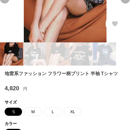
Previous slide
Ne
地雷系ファッション フラワー柄プリント 半袖 Tシャツ
4,820
円
サイズ
S
M
L
XL
カラー