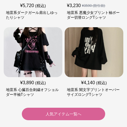
¥
5,720
¥
3,230
(税込)
¥
3590
(割引前)
地雷系ダークガール肩出しゆっ
地雷系 悪魔少女プリント袖ボー
たりシャツ
ダー切替ロングTシャツ
¥
3,890
¥
4,140
(税込)
(税込)
地雷系 心臓百合刺繍オフショル
地雷系 闇文字プリントオーバー
ダー半袖Tシャツ
サイズロングTシャツ
人気アイテム一覧へ