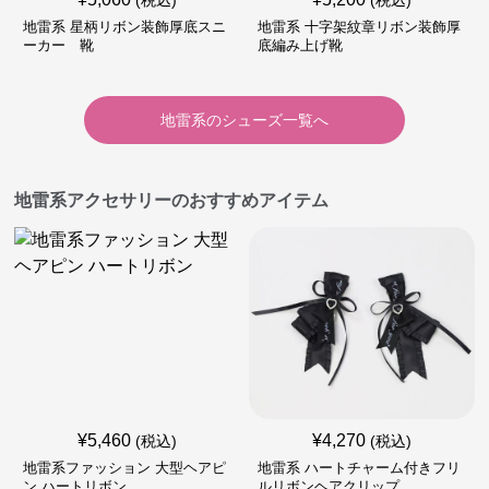
(税込)
(税込)
地雷系 星柄リボン装飾厚底スニ
地雷系 十字架紋章リボン装飾厚
ーカー 靴
底編み上げ靴
地雷系
の
シューズ
一覧へ
地雷系アクセサリーのおすすめアイテム
¥
5,460
¥
4,270
(税込)
(税込)
地雷系ファッション 大型ヘアピ
地雷系 ハートチャーム付きフリ
ン ハートリボン
ルリボンヘアクリップ