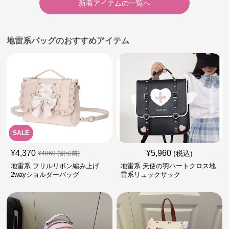
新着アイテムの一覧へ
地雷系バッグのおすすめアイテム
SALE
¥
4,370
¥
5,960
(税込)
¥
4860
(割引前)
地雷系 フリルリボン編み上げ
地雷系 天使の羽ハートクロス地
2wayショルダーバッグ
雷系リュックサック