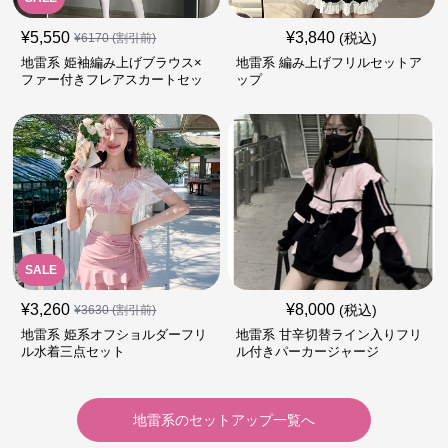
¥
5,550
¥
3,840
(税込)
¥
6170
(割引前)
地雷系 姫袖編み上げブラウス×
地雷系 編み上げフリルセットア
ファー付きフレアスカートセッ
ップ
ト
SALE
¥
3,260
¥
8,000
(税込)
¥
3630
(割引前)
地雷系 姫系オフショルダーフリ
地雷系 甘辛切替ライン入りフリ
ル水着三点セット
ル付きパーカージャージ
地雷系
の
セットアップ
一覧へ