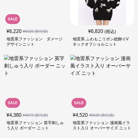
SALE
¥
6,220
¥
6,820
(税込)
¥
6920
(割引前)
地雷系ファッション ダメージ
地雷系 ふわもこリボン総飾りV
デザインニット
ネックオフショルニット
SALE
SALE
¥
4,380
¥
4,520
¥
4870
(割引前)
¥
5030
(割引前)
地雷系ファッション 英字刺しゅ
地雷系ファッション 漫画風イラ
う入り ボーダー ニット
スト入り オーバーサイズ ニット