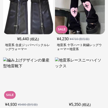
SALE
¥
6,440
¥
4,230
(税込)
¥
4710
(割引前)
地雷系 合皮ジッパーバックルレ
地雷系 十字ハート刺繍レッグウ
ッグウォーマー
ォーマー地雷系
SALE
¥
4,930
¥
5,350
(税込)
¥
5480
(割引前)