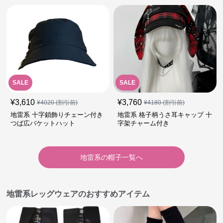
SALE
SALE
¥
3,610
¥
3,760
¥
4020
(割引前)
¥
4180
(割引前)
地雷系 十字鎖飾りチェーン付き
地雷系 格子柄うさ耳キャップ 十
つば広バケットハット
字架チャーム付き
地雷系
の
帽子
一覧へ
地雷系レッグウェアのおすすめアイテム