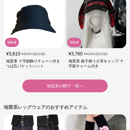
SALE
SALE
¥
3,610
¥
3,760
¥
4020
(割引前)
¥
4180
(割引前)
地雷系 十字鎖飾りチェーン付き
地雷系 格子柄うさ耳キャップ 十
つば広バケットハット
字架チャーム付き
地雷系
の
帽子
一覧へ
地雷系レッグウェアのおすすめアイテム