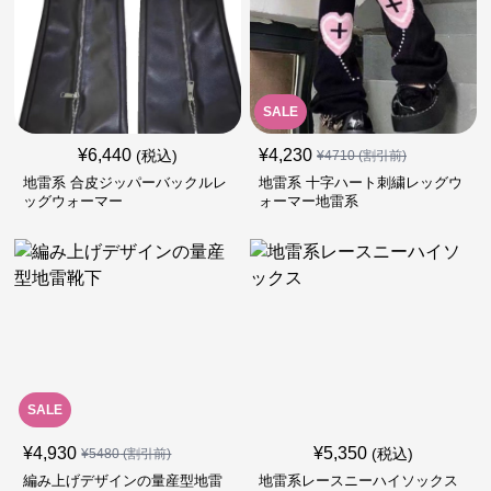
SALE
¥
6,440
¥
4,230
(税込)
¥
4710
(割引前)
地雷系 合皮ジッパーバックルレ
地雷系 十字ハート刺繍レッグウ
ッグウォーマー
ォーマー地雷系
SALE
¥
4,930
¥
5,350
(税込)
¥
5480
(割引前)
編み上げデザインの量産型地雷
地雷系レースニーハイソックス