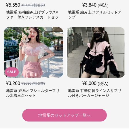
¥
5,550
¥
3,840
(税込)
¥
6170
(割引前)
地雷系 姫袖編み上げブラウス×
地雷系 編み上げフリルセットア
ファー付きフレアスカートセッ
ップ
ト
SALE
¥
3,260
¥
8,000
(税込)
¥
3630
(割引前)
地雷系 姫系オフショルダーフリ
地雷系 甘辛切替ライン入りフリ
ル水着三点セット
ル付きパーカージャージ
地雷系
の
セットアップ
一覧へ