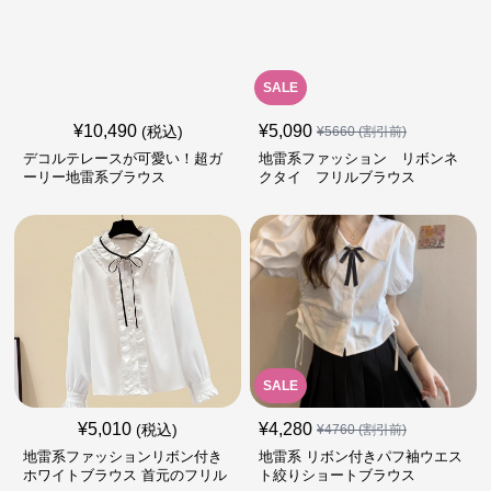
SALE
¥
10,490
¥
5,090
(税込)
¥
5660
(割引前)
デコルテレースが可愛い！超ガ
地雷系ファッション リボンネ
ーリー地雷系ブラウス
クタイ フリルブラウス
SALE
¥
5,010
¥
4,280
(税込)
¥
4760
(割引前)
地雷系ファッションリボン付き
地雷系 リボン付きパフ袖ウエス
ホワイトブラウス 首元のフリル
ト絞りショートブラウス