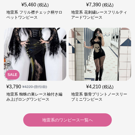
¥
5,460
¥
7,390
(税込)
(税込)
地雷系 フリル襟チェック柄サロ
地雷系 花刺繍レースフリルティ
ペットワンピース
アードワンピース
SALE
¥
3,790
¥
4,210
(税込)
¥
4220
(割引前)
地雷系 蜘蛛の巣レース袖付き編
地雷系 骸骨プリントノースリー
み上げロングワンピース
ブミニワンピース
地雷系
の
ワンピース
一覧へ