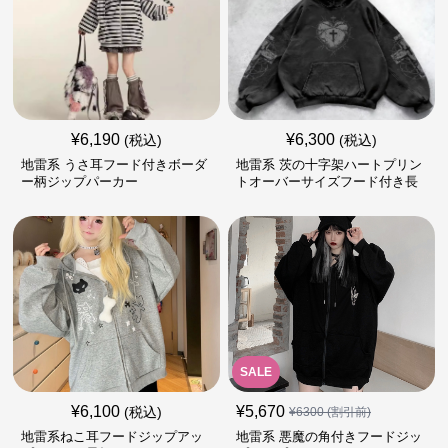
¥
6,190
¥
6,300
(税込)
(税込)
地雷系 うさ耳フード付きボーダ
地雷系 茨の十字架ハートプリン
ー柄ジップパーカー
トオーバーサイズフード付き長
袖
SALE
¥
6,100
¥
5,670
(税込)
¥
6300
(割引前)
地雷系ねこ耳フードジップアッ
地雷系 悪魔の角付きフードジッ