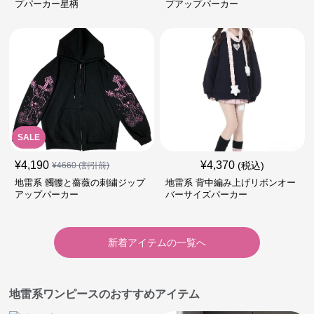
プパーカー星柄
プアップパーカー
SALE
¥
4,190
¥
4,370
(税込)
¥
4660
(割引前)
地雷系 髑髏と薔薇の刺繍ジップ
地雷系 背中編み上げリボンオー
アップパーカー
バーサイズパーカー
新着アイテムの一覧へ
地雷系ワンピースのおすすめアイテム