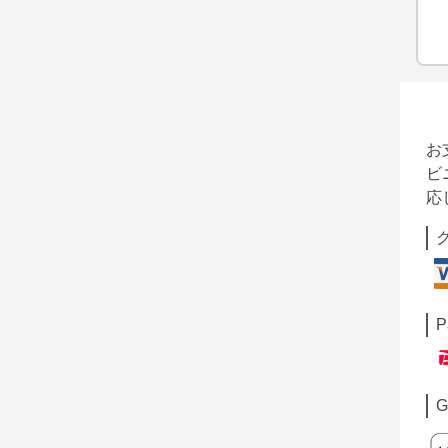
お
ビ
応
P
G