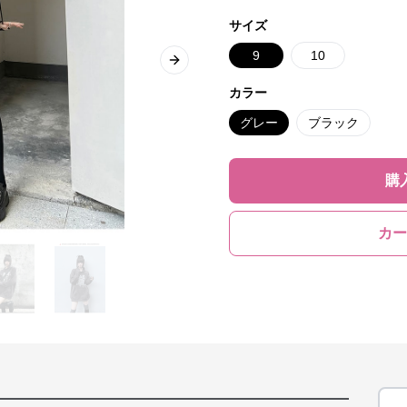
サイズ
9
10
Next slide
カラー
グレー
ブラック
購
カー