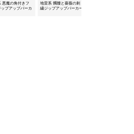
系 悪魔の角付きフ
地雷系 髑髏と薔薇の刺
地雷系 背中編み上げリ
ジップアップパーカ
繍ジップアップパーカー
ボンオーバーサイズパー
カー