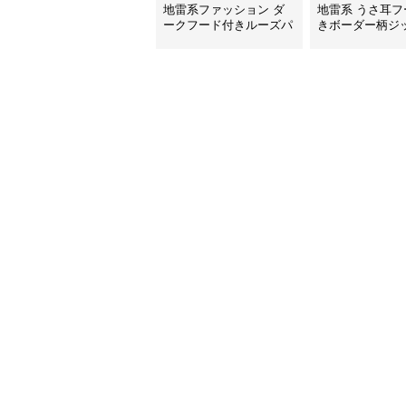
地雷系ファッション ダ
地雷系 うさ耳フ
ークフード付きルーズパ
きボーダー柄ジ
ーカー
カー