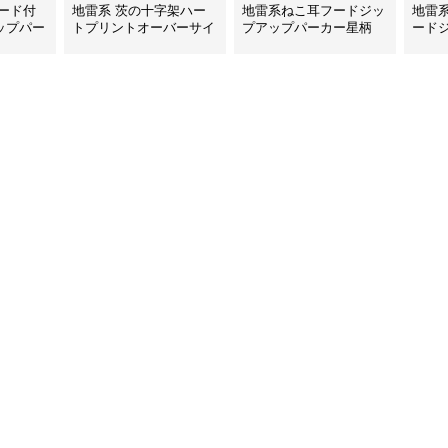
ード付
地雷系 茨の十字架ハー
地雷系ねこ耳フードジッ
地雷
ップパー
トプリントオーバーサイ
プアップパーカー星柄
ード
ズフード付き長袖
ー