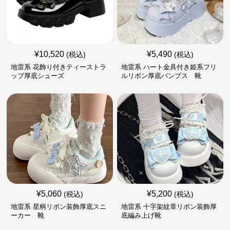
¥
10,520
¥
5,490
(税込)
(税込)
地雷系 花飾り付きティーストラ
地雷系 ハート金具付き姫系フリ
ップ厚底シューズ
ルリボン厚底パンプス 靴
¥
5,060
¥
5,200
(税込)
(税込)
地雷系 星柄リボン装飾厚底スニ
地雷系 十字架紋章リボン装飾厚
ーカー 靴
底編み上げ靴