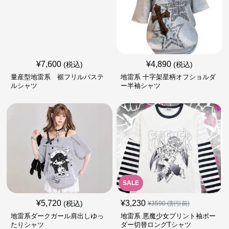
¥
7,600
¥
4,890
(税込)
(税込)
量産型地雷系 裾フリルパステ
地雷系 十字架星柄オフショルダ
ルシャツ
ー半袖シャツ
SALE
¥
5,720
¥
3,230
(税込)
¥
3590
(割引前)
地雷系ダークガール肩出しゆっ
地雷系 悪魔少女プリント袖ボー
たりシャツ
ダー切替ロングTシャツ