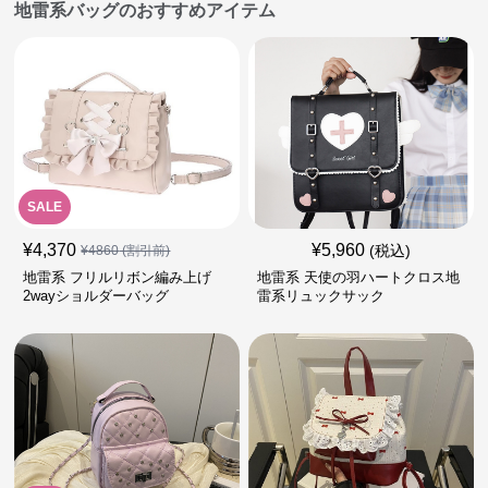
地雷系バッグのおすすめアイテム
SALE
¥
4,370
¥
5,960
(税込)
¥
4860
(割引前)
地雷系 フリルリボン編み上げ
地雷系 天使の羽ハートクロス地
2wayショルダーバッグ
雷系リュックサック