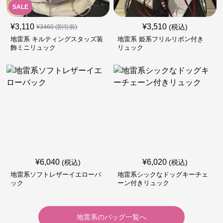
SALE
¥
3,110
¥
3,510
(税込)
¥
3460
(割引前)
地雷系 キルティングスタッズ装
地雷系 姫系フリルリボン付き
飾ミニリュック
リュック
¥
6,040
¥
6,020
(税込)
(税込)
地雷系ソフトレザーイエローバ
地雷系シックなドッグキーチェ
ック
ーン付きリュック
地雷系
の
バッグ
一覧へ