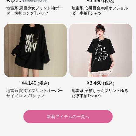
¥
3,230
¥
3,890
(税込)
¥
3590
(割引前)
地雷系 悪魔少女プリント袖ボー
地雷系 心臓百合刺繍オフショル
ダー切替ロングTシャツ
ダー半袖Tシャツ
¥
4,140
¥
3,460
(税込)
(税込)
地雷系 闇文字プリントオーバー
地雷系 子猫ちゃんプリントゆる
サイズロングTシャツ
だぼ半袖Tシャツ
新着アイテムの一覧へ