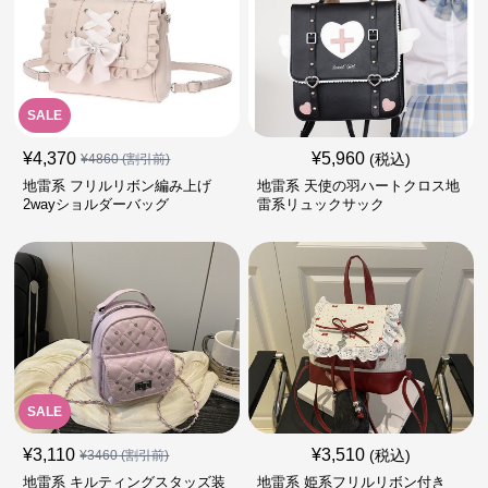
SALE
¥
4,370
¥
5,960
(税込)
¥
4860
(割引前)
地雷系 フリルリボン編み上げ
地雷系 天使の羽ハートクロス地
2wayショルダーバッグ
雷系リュックサック
SALE
¥
3,110
¥
3,510
(税込)
¥
3460
(割引前)
地雷系 キルティングスタッズ装
地雷系 姫系フリルリボン付き