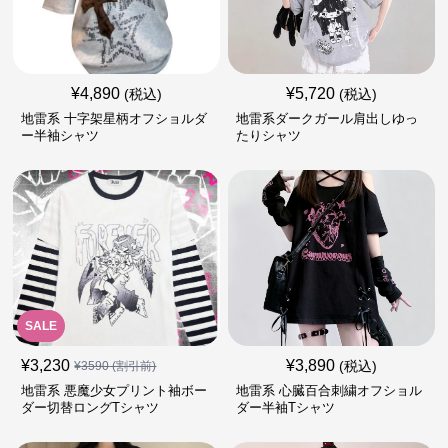
¥
4,890
¥
5,720
(税込)
(税込)
地雷系 十字架星柄オフショルダ
地雷系ダークガール肩出しゆっ
ー半袖シャツ
たりシャツ
SALE
¥
3,230
¥
3,890
(税込)
¥
3590
(割引前)
地雷系 悪魔少女プリント袖ボー
地雷系 心臓百合刺繍オフショル
ダー切替ロングTシャツ
ダー半袖Tシャツ