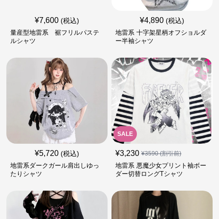
¥
7,600
¥
4,890
(税込)
(税込)
量産型地雷系 裾フリルパステ
地雷系 十字架星柄オフショルダ
ルシャツ
ー半袖シャツ
SALE
¥
5,720
¥
3,230
(税込)
¥
3590
(割引前)
地雷系ダークガール肩出しゆっ
地雷系 悪魔少女プリント袖ボー
たりシャツ
ダー切替ロングTシャツ