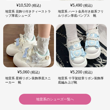
¥
10,520
¥
5,490
(税込)
(税込)
地雷系 花飾り付きティーストラ
地雷系 ハート金具付き姫系フリ
ップ厚底シューズ
ルリボン厚底パンプス 靴
¥
5,060
¥
5,200
(税込)
(税込)
地雷系 星柄リボン装飾厚底スニ
地雷系 十字架紋章リボン装飾厚
ーカー 靴
底編み上げ靴
地雷系
の
シューズ
一覧へ