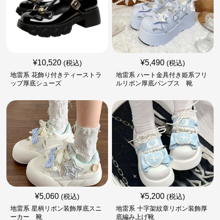
¥
10,520
¥
5,490
(税込)
(税込)
地雷系 花飾り付きティーストラ
地雷系 ハート金具付き姫系フリ
ップ厚底シューズ
ルリボン厚底パンプス 靴
¥
5,060
¥
5,200
(税込)
(税込)
地雷系 星柄リボン装飾厚底スニ
地雷系 十字架紋章リボン装飾厚
ーカー 靴
底編み上げ靴