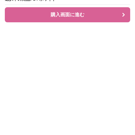
購入画面に進む
購入画面に進む
JIRAPI
について
利用規約
プライバシー