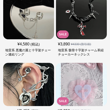
SALE
¥
4,580
¥
3,890
(税込)
¥
4330
(割引前)
地雷系 悪魔の翼と十字架チェー
地雷系 骸骨十字架チャーム革紐
ン連結リング
チョーカーネックレス
SALE