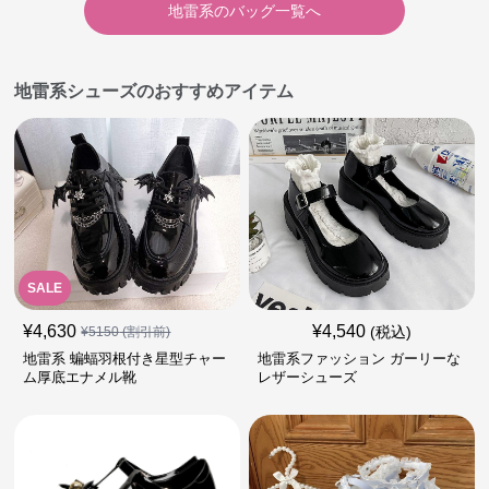
地雷系
の
バッグ
一覧へ
地雷系シューズのおすすめアイテム
SALE
¥
4,630
¥
4,540
(税込)
¥
5150
(割引前)
地雷系 蝙蝠羽根付き星型チャー
地雷系ファッション ガーリーな
ム厚底エナメル靴
レザーシューズ