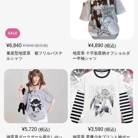
SALE
¥
6,840
¥
4,890
(税込)
¥
7600
(割引前)
量産型地雷系 裾フリルパステ
地雷系 十字架星柄オフショルダ
ルシャツ
ー半袖シャツ
¥
5,720
¥
3,590
(税込)
(税込)
地雷系ダークガール肩出しゆっ
地雷系 悪魔少女プリント袖ボー