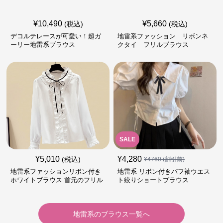
¥
10,490
¥
5,660
(税込)
(税込)
デコルテレースが可愛い！超ガ
地雷系ファッション リボンネ
ーリー地雷系ブラウス
クタイ フリルブラウス
SALE
¥
5,010
¥
4,280
(税込)
¥
4760
(割引前)
地雷系ファッションリボン付き
地雷系 リボン付きパフ袖ウエス
ホワイトブラウス 首元のフリル
ト絞りショートブラウス
が特徴的
地雷系
の
ブラウス
一覧へ