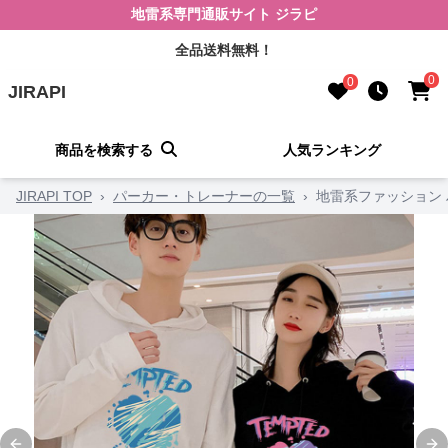
地雷系専門通販サイト ジラピ
全品送料無料！
0
0
JIRAPI
商品を検索する
人気ランキング
JIRAPI TOP
›
パーカー・トレーナーの一覧
›
地雷系ファッション