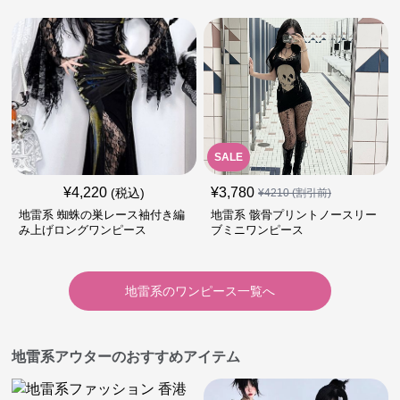
SALE
¥
4,220
¥
3,780
(税込)
¥
4210
(割引前)
地雷系 蜘蛛の巣レース袖付き編
地雷系 骸骨プリントノースリー
み上げロングワンピース
ブミニワンピース
地雷系
の
ワンピース
一覧へ
地雷系アウターのおすすめアイテム