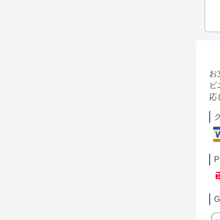
お
ビ
応
P
G