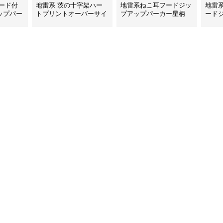
ード付
地雷系 茨の十字架ハー
地雷系ねこ耳フードジッ
地雷
ップパー
トプリントオーバーサイ
プアップパーカー星柄
ード
ズフード付き長袖
ー