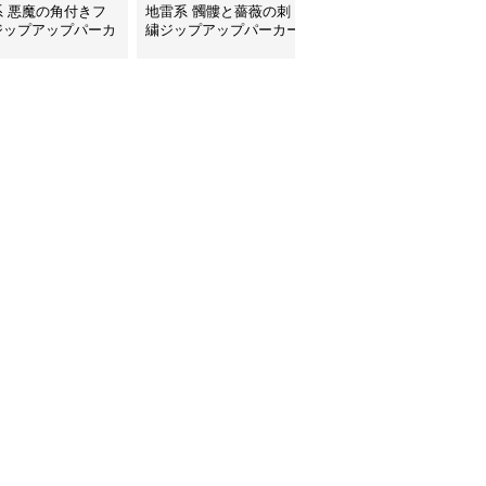
系 悪魔の角付きフ
地雷系 髑髏と薔薇の刺
地雷系 背中編み上げリ
ジップアップパーカ
繍ジップアップパーカー
ボンオーバーサイズパー
カー