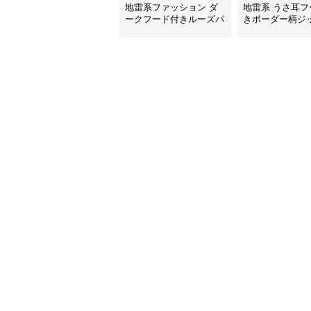
地雷系ファッション ダ
地雷系 うさ耳フ
ークフード付きルーズパ
きボーダー柄ジ
ーカー
カー