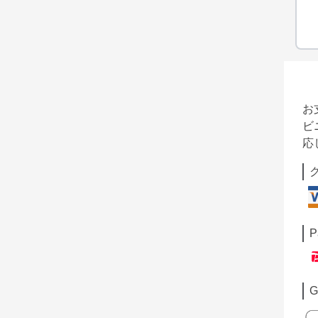
お
ビ
応
P
G