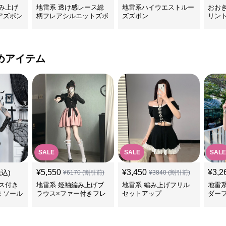
み上げ
地雷系 透け感レース総
地雷系ハイウエストルー
おお
アズボン
柄フレアシルエットズボ
ズズボン
リン
ン
ス＆
めアイテム
SALE
SALE
SALE
¥
5,550
¥
3,450
¥
3,2
税込)
¥
6170
(割引前)
¥
3840
(割引前)
ス付き
地雷系 姫袖編み上げブ
地雷系 編み上げフリル
地雷
ミソール
ラウス×ファー付きフレ
セットアップ
ダー
アスカートセット
ト