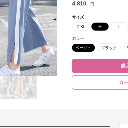
4,810
円
サイズ
Next slide
２XL
M
L
カラー
ベージュ
ブラック
購
カー