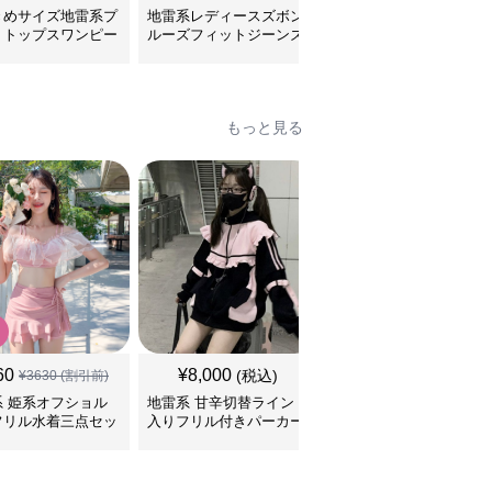
きめサイズ地雷系プ
地雷系レディースズボン
切りっぱなしデニム シ
トトップスワンピー
ルーズフィットジーンズ
ョート丈 地雷系ズボン
パンツ
もっと見る
SALE
60
¥
8,000
¥
9,600
(税込)
¥
3630
(割引前)
¥
10670
(割引前)
系 姫系オフショル
地雷系 甘辛切替ライン
ツイード生地のお嬢様風
フリル水着三点セッ
入りフリル付きパーカー
量産型地雷セットアップ
ジャージ