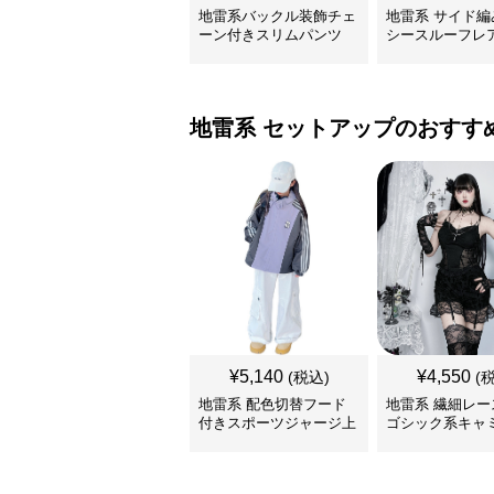
地雷系バックル装飾チェ
地雷系 サイド編
ーン付きスリムパンツ
シースルーフレ
地雷系
セットアップ
のおすす
¥
5,140
¥
4,550
(税込)
(
地雷系 配色切替フード
地雷系 繊細レー
付きスポーツジャージ上
ゴシック系キャ
下セット
セットアップ