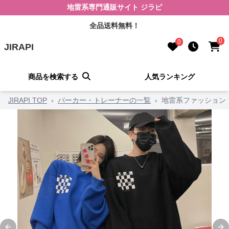
地雷系専門通販サイト ジラピ
全品送料無料！
0
0
JIRAPI
商品を検索する
人気ランキング
JIRAPI TOP
›
パーカー・トレーナーの一覧
›
地雷系ファッション