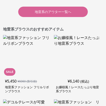
地雷系
の
アウター
一覧へ
地雷系ブラウスのおすすめアイテム
SALE
¥
5,450
¥
6,140
(税込)
¥
6060
(割引前)
地雷系ファッション フリルリボ
お嬢様風！レースたっぷり地雷
ンブラウス
系ブラウス