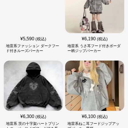
¥
5,590
¥
6,190
(税込)
(税込)
地雷系ファッション ダークフー
地雷系 うさ耳フード付きボーダ
ド付きルーズパーカー
ー柄ジップパーカー
¥
6,300
¥
6,100
(税込)
(税込)
地雷系 茨の十字架ハートプリン
地雷系ねこ耳フードジップアッ