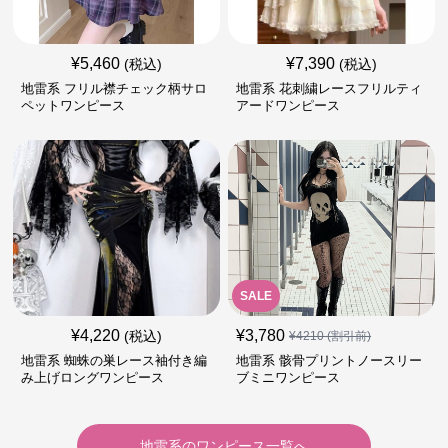
¥
5,460
¥
7,390
(税込)
(税込)
地雷系 フリル襟チェック柄サロ
地雷系 花刺繍レースフリルティ
ペットワンピース
アードワンピース
SALE
¥
4,220
¥
3,780
(税込)
¥
4210
(割引前)
地雷系 蜘蛛の巣レース袖付き編
地雷系 骸骨プリントノースリー
み上げロングワンピース
ブミニワンピース
地雷系
の
ワンピース
一覧へ