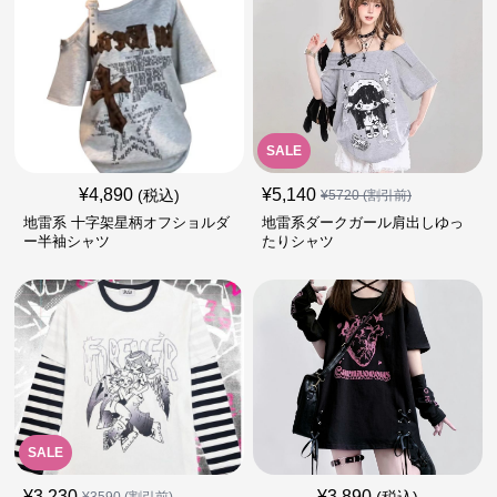
SALE
¥
4,890
¥
5,140
(税込)
¥
5720
(割引前)
地雷系 十字架星柄オフショルダ
地雷系ダークガール肩出しゆっ
ー半袖シャツ
たりシャツ
SALE
¥
3,230
¥
3,890