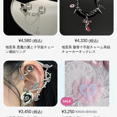
¥
4,580
¥
4,330
(税込)
(税込)
地雷系 悪魔の翼と十字架チェー
地雷系 骸骨十字架チャーム革紐
ン連結リング
チョーカーネックレス
SALE
¥
3,450
¥
3,250
(税込)
¥
3620
(割引前)