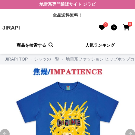
地雷系専門通販サイト ジラピ
全品送料無料！
0
0
JIRAPI
商品を検索する
人気ランキング
JIRAPI TOP
›
シャツの一覧
›
地雷系ファッション ヒップホップカ