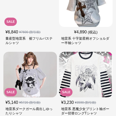
SALE
¥
6,840
¥
4,890
(税込)
¥
7600
(割引前)
量産型地雷系 裾フリルパステ
地雷系 十字架星柄オフショルダ
ルシャツ
ー半袖シャツ
SALE
SALE
¥
5,140
¥
3,230
¥
5720
(割引前)
¥
3590
(割引前)
地雷系ダークガール肩出しゆっ
地雷系 悪魔少女プリント袖ボー
たりシャツ
ダー切替ロングTシャツ