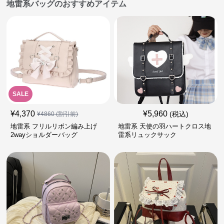
地雷系バッグのおすすめアイテム
SALE
¥
4,370
¥
5,960
(税込)
¥
4860
(割引前)
地雷系 フリルリボン編み上げ
地雷系 天使の羽ハートクロス地
2wayショルダーバッグ
雷系リュックサック