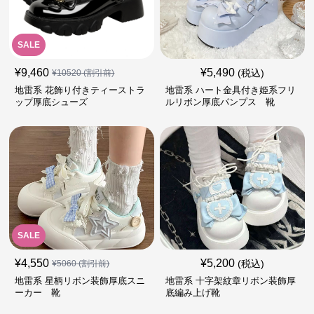
SALE
¥
9,460
¥
5,490
(税込)
¥
10520
(割引前)
地雷系 花飾り付きティーストラ
地雷系 ハート金具付き姫系フリ
ップ厚底シューズ
ルリボン厚底パンプス 靴
SALE
¥
4,550
¥
5,200
(税込)
¥
5060
(割引前)
地雷系 星柄リボン装飾厚底スニ
地雷系 十字架紋章リボン装飾厚
ーカー 靴
底編み上げ靴