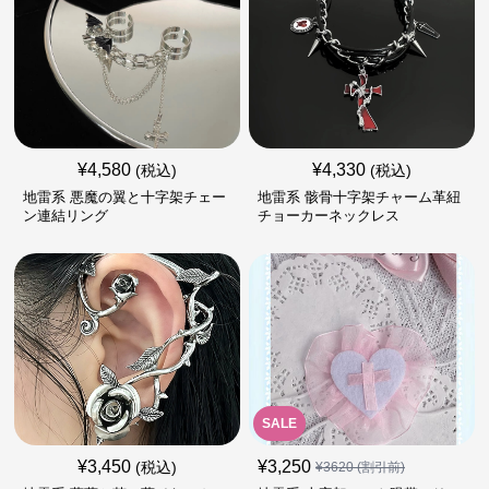
¥
4,580
¥
4,330
(税込)
(税込)
地雷系 悪魔の翼と十字架チェー
地雷系 骸骨十字架チャーム革紐
ン連結リング
チョーカーネックレス
SALE
¥
3,450
¥
3,250
(税込)
¥
3620
(割引前)