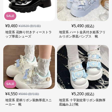
SALE
¥
9,460
¥
5,490
(税込)
¥
10520
(割引前)
地雷系 花飾り付きティーストラ
地雷系 ハート金具付き姫系フリ
ップ厚底シューズ
ルリボン厚底パンプス 靴
SALE
¥
4,550
¥
5,200
(税込)
¥
5060
(割引前)
地雷系 星柄リボン装飾厚底スニ
地雷系 十字架紋章リボン装飾厚
ーカー 靴
底編み上げ靴