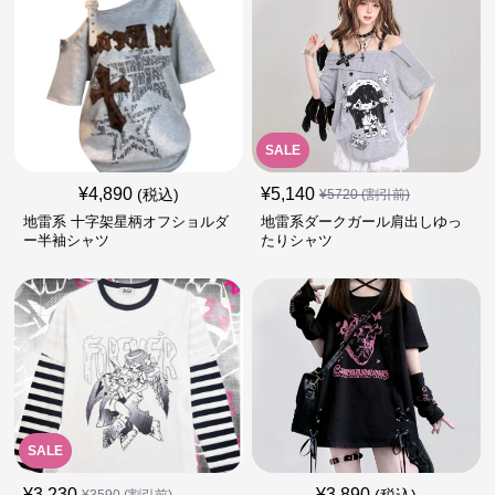
SALE
¥
4,890
¥
5,140
(税込)
¥
5720
(割引前)
地雷系 十字架星柄オフショルダ
地雷系ダークガール肩出しゆっ
ー半袖シャツ
たりシャツ
SALE
¥
3,230
¥
3,890