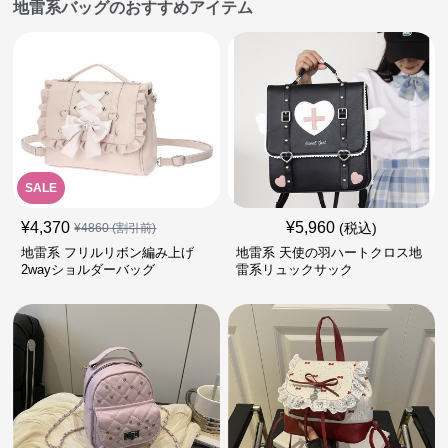
地雷系バッグのおすすめアイテム
SALE
¥
4,370
¥
5,960
(税込)
¥
4860
(割引前)
地雷系 フリルリボン編み上げ
地雷系 天使の羽ハートクロス地
2wayショルダーバッグ
雷系リュックサック