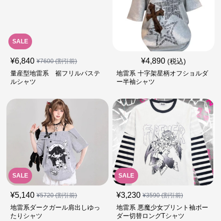
SALE
¥
6,840
¥
4,890
(税込)
¥
7600
(割引前)
量産型地雷系 裾フリルパステ
地雷系 十字架星柄オフショルダ
ルシャツ
ー半袖シャツ
SALE
SALE
¥
5,140
¥
3,230
¥
5720
(割引前)
¥
3590
(割引前)
地雷系ダークガール肩出しゆっ
地雷系 悪魔少女プリント袖ボー
たりシャツ
ダー切替ロングTシャツ