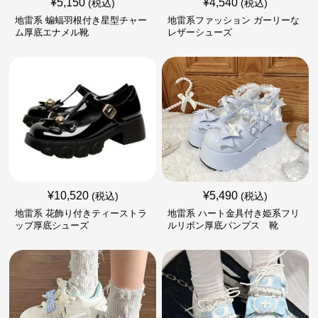
¥
5,150
¥
4,540
(税込)
(税込)
地雷系 蝙蝠羽根付き星型チャー
地雷系ファッション ガーリーな
ム厚底エナメル靴
レザーシューズ
¥
10,520
¥
5,490
(税込)
(税込)
地雷系 花飾り付きティーストラ
地雷系 ハート金具付き姫系フリ
ップ厚底シューズ
ルリボン厚底パンプス 靴