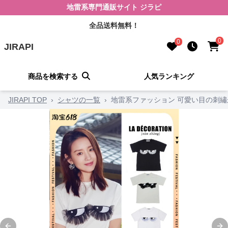
地雷系専門通販サイト ジラピ
全品送料無料！
0
0
JIRAPI
商品を検索する
人気ランキング
JIRAPI TOP
›
シャツの一覧
›
地雷系ファッション 可愛い目の刺繡