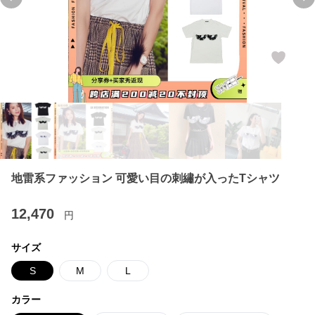
Previous slide
Ne
地雷系ファッション 可愛い目の刺繡が入ったTシャツ
12,470
円
サイズ
S
M
L
カラー