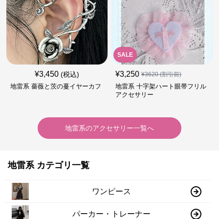
SALE
¥
3,450
¥
3,250
(税込)
¥
3620
(割引前)
地雷系 薔薇と茨の蔓イヤーカフ
地雷系 十字架ハート眼帯フリル
アクセサリー
地雷系
の
アクセサリー
一覧へ
地雷系 カテゴリ一覧
ワンピース
パーカー・トレーナー