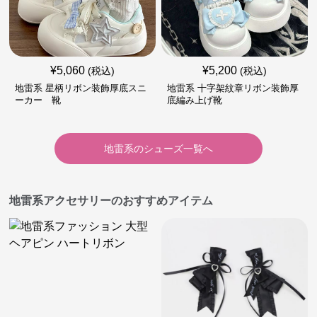
¥
5,060
¥
5,200
(税込)
(税込)
地雷系 星柄リボン装飾厚底スニ
地雷系 十字架紋章リボン装飾厚
ーカー 靴
底編み上げ靴
地雷系
の
シューズ
一覧へ
地雷系アクセサリーのおすすめアイテム