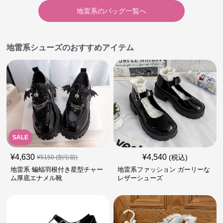
地雷系
の
バッグ
一覧へ
地雷系シューズのおすすめアイテム
SALE
¥
4,630
¥
4,540
(税込)
¥
5150
(割引前)
地雷系 蝙蝠羽根付き星型チャー
地雷系ファッション ガーリーな
ム厚底エナメル靴
レザーシューズ