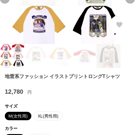
Previous slide
Ne
地雷系ファッション イラストプリントロングTシャツ
12,780
円
サイズ
M(女性用)
XL(男性用)
カラー