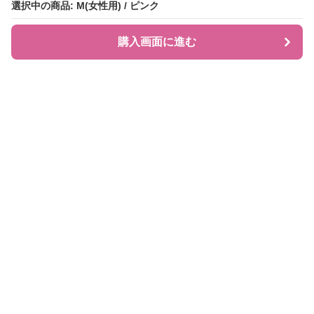
選択中の商品: M(女性用) / ピンク
選択中の商品: M(女性用) / ピンク
購入画面に進む
購入画面に進む
JIRAPI
について
利用規約
プライバシー