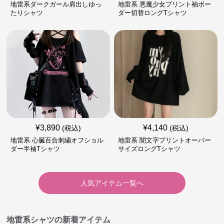
地雷系ダークガール肩出しゆっ
地雷系 悪魔少女プリント袖ボー
たりシャツ
ダー切替ロングTシャツ
¥
3,890
¥
4,140
(税込)
(税込)
地雷系 心臓百合刺繍オフショル
地雷系 闇文字プリントオーバー
ダー半袖Tシャツ
サイズロングTシャツ
人気アイテム一覧へ
地雷系シャツの新着アイテム