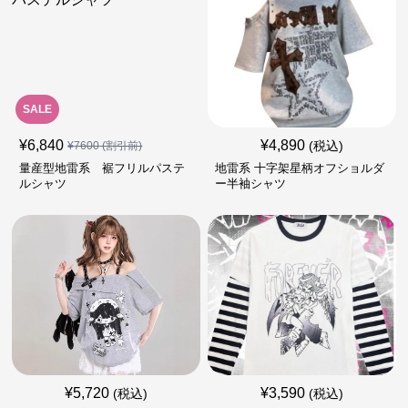
SALE
¥
6,840
¥
4,890
(税込)
¥
7600
(割引前)
量産型地雷系 裾フリルパステ
地雷系 十字架星柄オフショルダ
ルシャツ
ー半袖シャツ
¥
5,720
¥
3,590
(税込)
(税込)