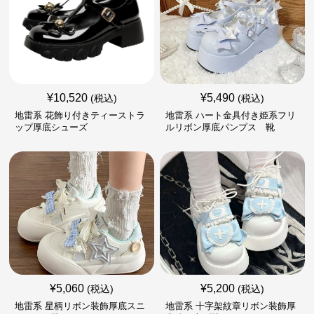
¥
10,520
¥
5,490
(税込)
(税込)
地雷系 花飾り付きティーストラ
地雷系 ハート金具付き姫系フリ
ップ厚底シューズ
ルリボン厚底パンプス 靴
¥
5,060
¥
5,200
(税込)
(税込)
地雷系 星柄リボン装飾厚底スニ
地雷系 十字架紋章リボン装飾厚