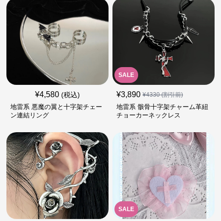
SALE
¥
4,580
¥
3,890
(税込)
¥
4330
(割引前)
地雷系 悪魔の翼と十字架チェー
地雷系 骸骨十字架チャーム革紐
ン連結リング
チョーカーネックレス
SALE