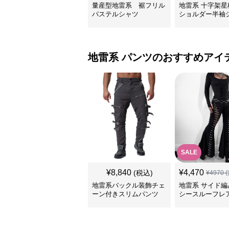
量産型地雷系 裾フリル
地雷系 十字架星
パステルシャツ
ショルダー半袖
地雷系
パンツ
のおすすめアイ
SALE
¥
8,840
¥
4,470
(税込)
¥
4970
(
地雷系バックル装飾チェ
地雷系 サイド編
ーン付きスリムパンツ
シースルーフレ