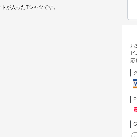
ントが入ったTシャツです。
お
ビ
応
P
G