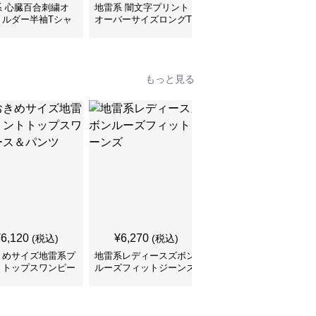
系 心臓百合刺繍オ
地雷系 闇文字プリント
地雷系 子猫ちゃんプリ
ョルダー半袖Tシャ
オーバーサイズロングT
ントゆるだぼ半袖Tシャ
シャツ
ツ
もっと見る
SALE
¥
6,120
¥
6,270
¥
5,210
(税込)
(税込)
¥
5790
(割引前)
きめサイズ地雷系プ
地雷系レディースズボン
切りっぱなしデニム シ
トトップスワンピー
ルーズフィットジーンズ
ョート丈 地雷系ズボン
パンツ