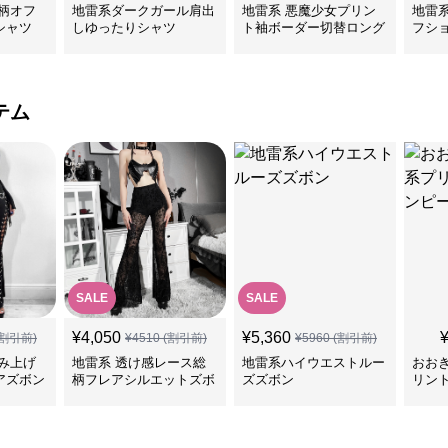
柄オフ
地雷系ダークガール肩出
地雷系 悪魔少女プリン
地雷
シャツ
しゆったりシャツ
ト袖ボーダー切替ロング
フシ
Tシャツ
ツ
テム
SALE
SALE
¥
4,050
¥
5,360
割引前)
¥
4510
(割引前)
¥
5960
(割引前)
み上げ
地雷系 透け感レース総
地雷系ハイウエストルー
おお
アズボン
柄フレアシルエットズボ
ズズボン
リン
ン
ス＆