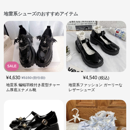
地雷系シューズのおすすめアイテム
SALE
¥
4,630
¥
4,540
(税込)
¥
5150
(割引前)
地雷系 蝙蝠羽根付き星型チャー
地雷系ファッション ガーリーな
ム厚底エナメル靴
レザーシューズ