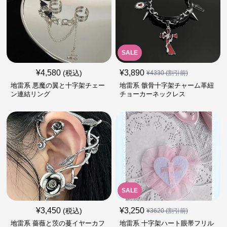
SALE
¥
4,580
¥
3,890
(税込)
¥
4330
(割引前)
地雷系 悪魔の翼と十字架チェー
地雷系 骸骨十字架チャーム革紐
ン連結リング
チョーカーネックレス
SALE
¥
3,450
¥
3,250
(税込)
¥
3620
(割引前)
地雷系 薔薇と茨の蔓イヤーカフ
地雷系 十字架ハート眼帯フリル