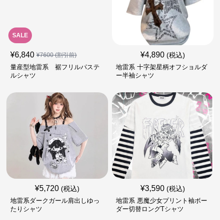
SALE
¥
6,840
¥
4,890
(税込)
¥
7600
(割引前)
量産型地雷系 裾フリルパステ
地雷系 十字架星柄オフショルダ
ルシャツ
ー半袖シャツ
¥
5,720
¥
3,590
(税込)
(税込)
地雷系ダークガール肩出しゆっ
地雷系 悪魔少女プリント袖ボー
たりシャツ
ダー切替ロングTシャツ