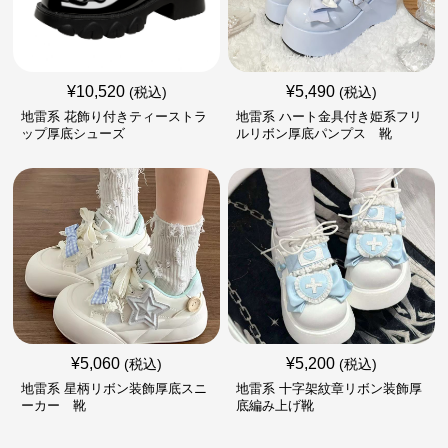
¥
10,520
¥
5,490
(税込)
(税込)
地雷系 花飾り付きティーストラ
地雷系 ハート金具付き姫系フリ
ップ厚底シューズ
ルリボン厚底パンプス 靴
¥
5,060
¥
5,200
(税込)
(税込)
地雷系 星柄リボン装飾厚底スニ
地雷系 十字架紋章リボン装飾厚
ーカー 靴
底編み上げ靴