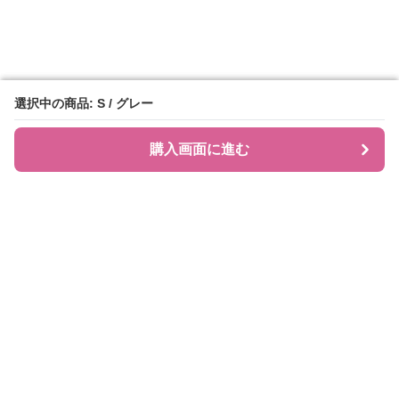
選択中の商品: S / グレー
選択中の商品: S / グレー
購入画面に進む
購入画面に進む
JIRAPI
について