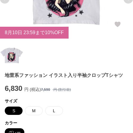
Previous slide
Ne
8
月
10
日 23:59まで10%OFF
地雷系ファッション イラスト入り半袖クロップTシャツ
6,830
円 (税込)
7,590
円 (割引前)
サイズ
S
M
L
カラー
グレー