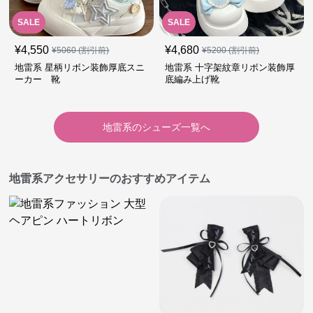
SALE
SALE
¥
4,550
¥
4,680
¥
5060
(割引前)
¥
5200
(割引前)
地雷系 星柄リボン装飾厚底スニ
地雷系 十字架紋章リボン装飾厚
ーカー 靴
底編み上げ靴
地雷系
の
シューズ
一覧へ
地雷系アクセサリーのおすすめアイテム