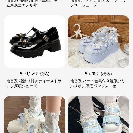
地雷系 蝙蝠羽根付き星型チャー
地雷系ファッション ガーリーな
ム厚底エナメル靴
レザーシューズ
¥
10,520
¥
5,490
(税込)
(税込)
地雷系 花飾り付きティーストラ
地雷系 ハート金具付き姫系フリ
ップ厚底シューズ
ルリボン厚底パンプス 靴