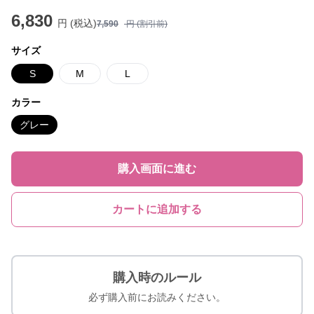
6,830
円 (税込)
7,590
円 (割引前)
サイズ
S
M
L
カラー
グレー
購入画面に進む
カートに追加する
購入時のルール
必ず購入前にお読みください。