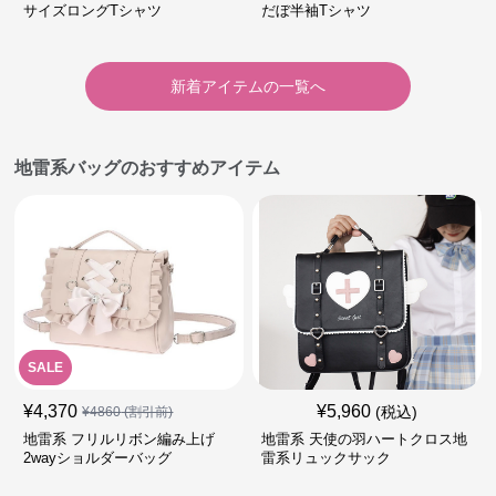
サイズロングTシャツ
だぼ半袖Tシャツ
新着アイテムの一覧へ
地雷系バッグのおすすめアイテム
SALE
¥
4,370
¥
5,960
(税込)
¥
4860
(割引前)
地雷系 フリルリボン編み上げ
地雷系 天使の羽ハートクロス地
2wayショルダーバッグ
雷系リュックサック