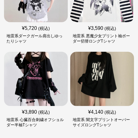
¥
5,720
¥
3,590
(税込)
(税込)
地雷系ダークガール肩出しゆっ
地雷系 悪魔少女プリント袖ボー
たりシャツ
ダー切替ロングTシャツ
¥
3,890
¥
4,140
(税込)
(税込)
地雷系 心臓百合刺繍オフショル
地雷系 闇文字プリントオーバー
ダー半袖Tシャツ
サイズロングTシャツ