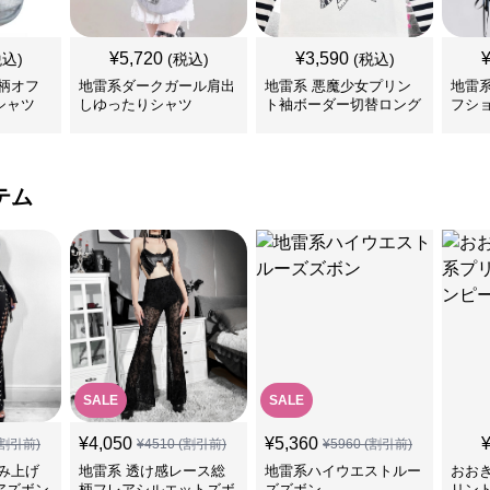
¥
5,720
¥
3,590
税込)
(税込)
(税込)
柄オフ
地雷系ダークガール肩出
地雷系 悪魔少女プリン
地雷
シャツ
しゆったりシャツ
ト袖ボーダー切替ロング
フシ
Tシャツ
ツ
テム
SALE
SALE
¥
4,050
¥
5,360
割引前)
¥
4510
(割引前)
¥
5960
(割引前)
み上げ
地雷系 透け感レース総
地雷系ハイウエストルー
おお
アズボン
柄フレアシルエットズボ
ズズボン
リン