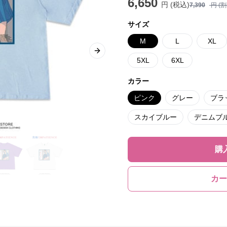
6,650
円 (税込)
7,390
円 (
サイズ
M
L
XL
Next slide
5XL
6XL
カラー
ピンク
グレー
ブラ
スカイブルー
デニムブ
購
カー