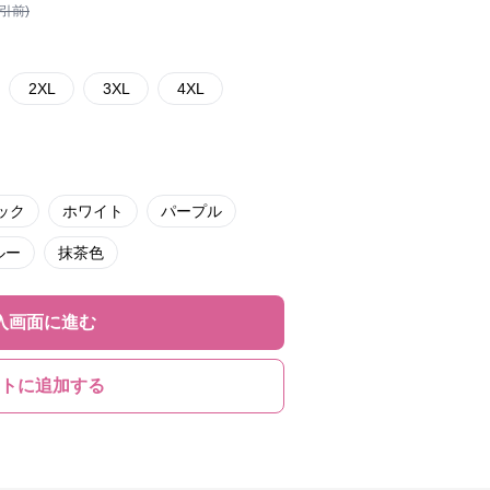
割引前)
2XL
3XL
4XL
ック
ホワイト
パープル
ルー
抹茶色
入画面に進む
トに追加する