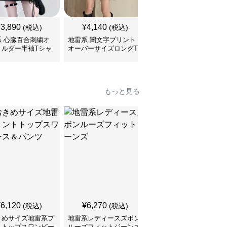
¥
3,890
¥
4,140
¥
3,460
(税込)
(税込)
(税込)
系 心臓百合刺繍オ
地雷系 闇文字プリント
地雷系 子猫ちゃんプリ
ョルダー半袖Tシャ
オーバーサイズロングT
ントゆるだぼ半袖Tシャ
シャツ
ツ
もっと見る
SALE
¥
6,120
¥
6,270
¥
5,210
(税込)
(税込)
¥
5790
(割引前)
きめサイズ地雷系プ
地雷系レディースズボン
切りっぱなしデニム シ
トトップスワンピー
ルーズフィットジーンズ
ョート丈 地雷系ズボン