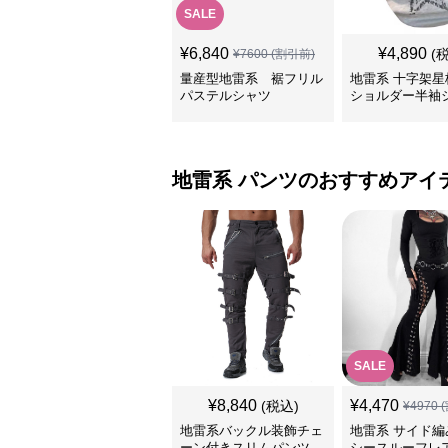
SALE
¥
6,840
¥
4,890
(
¥
7600
(割引前)
量産型地雷系 裾フリル
地雷系 十字架星
パステルシャツ
ショルダー半袖
地雷系
パンツ
のおすすめアイ
SALE
¥
8,840
¥
4,470
(税込)
¥
4970
(
地雷系バックル装飾チェ
地雷系 サイド編
ーン付きスリムパンツ
シースルーフレ