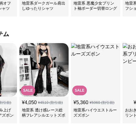
柄オフ
地雷系ダークガール肩出
地雷系 悪魔少女プリン
地雷
シャツ
しゆったりシャツ
ト袖ボーダー切替ロング
フシ
Tシャツ
ツ
テム
SALE
SALE
¥
4,050
¥
5,360
割引前)
¥
4510
(割引前)
¥
5960
(割引前)
み上げ
地雷系 透け感レース総
地雷系ハイウエストルー
おお
アズボン
柄フレアシルエットズボ
ズズボン
リン
ン
ス＆