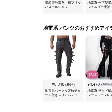
量産型地雷系 裾フリル
地雷系 十字架星
パステルシャツ
ショルダー半袖
地雷系
パンツ
のおすすめアイ
SALE
¥
8,840
¥
4,470
(税込)
¥
4970
(
地雷系バックル装飾チェ
地雷系 サイド編
ーン付きスリムパンツ
シースルーフレ