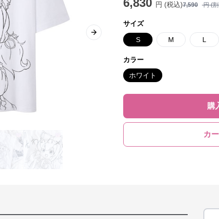
6,830
円 (税込)
7,590
円 (
サイズ
Next slide
S
M
L
カラー
ホワイト
購
カー