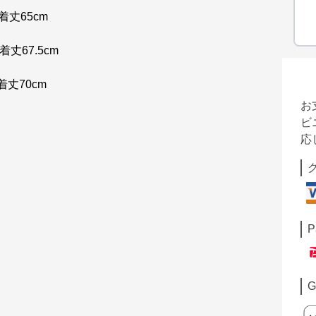
 着丈65cm
着丈67.5cm
 着丈70cm
お
ビ
応
P
G