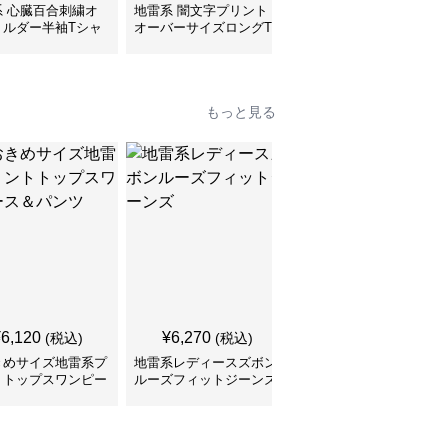
系 心臓百合刺繍オ
地雷系 闇文字プリント
地雷系 子猫ちゃんプリ
ョルダー半袖Tシャ
オーバーサイズロングT
ントゆるだぼ半袖Tシャ
シャツ
ツ
もっと見る
SALE
¥
6,120
¥
6,270
¥
5,210
(税込)
(税込)
¥
5790
(割引前)
きめサイズ地雷系プ
地雷系レディースズボン
切りっぱなしデニム シ
トトップスワンピー
ルーズフィットジーンズ
ョート丈 地雷系ズボン
パンツ