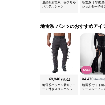
量産型地雷系 裾フリル
地雷系 十字架星
パステルシャツ
ショルダー半袖
地雷系
パンツ
のおすすめアイ
SALE
¥
8,840
¥
4,470
(税込)
¥
4970
(
地雷系バックル装飾チェ
地雷系 サイド編
ーン付きスリムパンツ
シースルーフレ