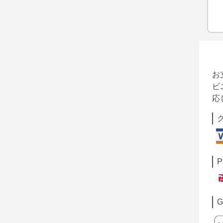
お
ビ
応
P
G