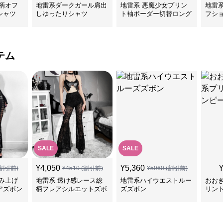
柄オフ
地雷系ダークガール肩出
地雷系 悪魔少女プリン
地雷
シャツ
しゆったりシャツ
ト袖ボーダー切替ロング
フシ
Tシャツ
ツ
テム
SALE
SALE
¥
4,050
¥
5,360
割引前)
¥
4510
(割引前)
¥
5960
(割引前)
み上げ
地雷系 透け感レース総
地雷系ハイウエストルー
おお
アズボン
柄フレアシルエットズボ
ズズボン
リン
ン
ス＆