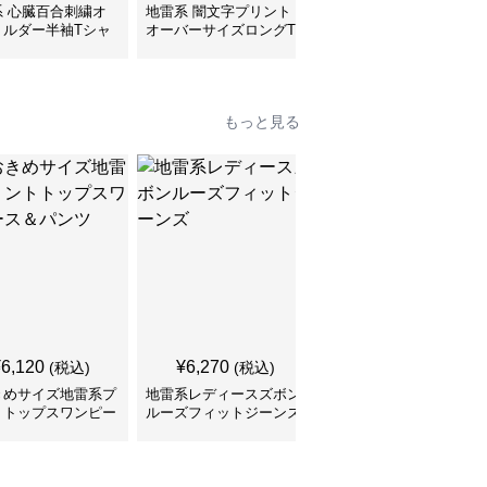
系 心臓百合刺繍オ
地雷系 闇文字プリント
地雷系 子猫ちゃんプリ
ョルダー半袖Tシャ
オーバーサイズロングT
ントゆるだぼ半袖Tシャ
シャツ
ツ
もっと見る
SALE
¥
6,120
¥
6,270
¥
5,210
(税込)
(税込)
¥
5790
(割引前)
きめサイズ地雷系プ
地雷系レディースズボン
切りっぱなしデニム シ
トトップスワンピー
ルーズフィットジーンズ
ョート丈 地雷系ズボン
パンツ