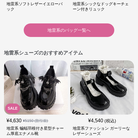
地雷系ソフトレザーイエローバ
地雷系シックなドッグキーチェ
ック
ーン付きリュック
地雷系
の
バッグ
一覧へ
地雷系シューズのおすすめアイテム
SALE
¥
4,630
¥
4,540
(税込)
¥
5150
(割引前)
地雷系 蝙蝠羽根付き星型チャー
地雷系ファッション ガーリーな
ム厚底エナメル靴
レザーシューズ