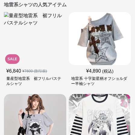
地雷系シャツの人気アイテム
SALE
¥
6,840
¥
4,890
(税込)
¥
7600
(割引前)
量産型地雷系 裾フリルパステ
地雷系 十字架星柄オフショルダ
ルシャツ
ー半袖シャツ