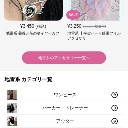
SALE
¥
3,450
¥
3,250
(税込)
¥
3620
(割引前)
地雷系 薔薇と茨の蔓イヤーカフ
地雷系 十字架ハート眼帯フリル
アクセサリー
地雷系
の
アクセサリー
一覧へ
地雷系 カテゴリ一覧
ワンピース
パーカー・トレーナー
アウター