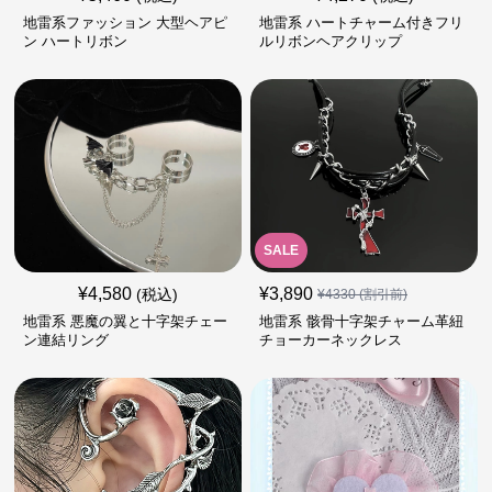
地雷系ファッション 大型ヘアピ
地雷系 ハートチャーム付きフリ
ン ハートリボン
ルリボンヘアクリップ
SALE
¥
4,580
¥
3,890
(税込)
¥
4330
(割引前)
地雷系 悪魔の翼と十字架チェー
地雷系 骸骨十字架チャーム革紐
ン連結リング
チョーカーネックレス