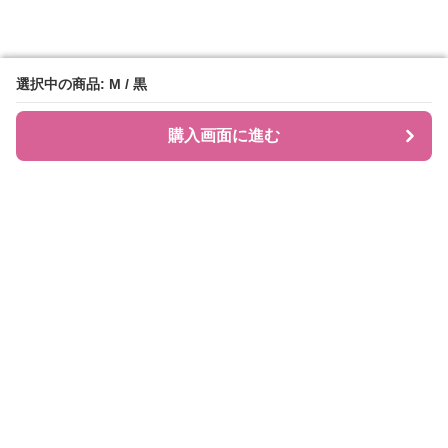
選択中の商品: M / 黒
選択中の商品: M / 黒
購入画面に進む
購入画面に進む
JIRAPI
について