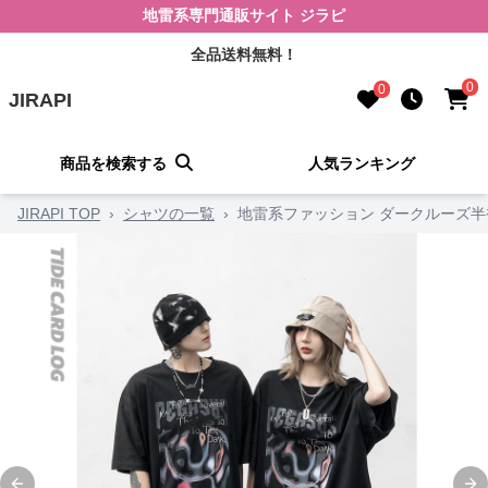
地雷系専門通販サイト ジラピ
全品送料無料！
0
0
JIRAPI
商品を検索する
人気ランキング
JIRAPI TOP
›
シャツの一覧
›
地雷系ファッション ダークルーズ半