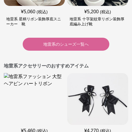
¥
5,060
¥
5,200
(税込)
(税込)
地雷系 星柄リボン装飾厚底スニ
地雷系 十字架紋章リボン装飾厚
ーカー 靴
底編み上げ靴
地雷系
の
シューズ
一覧へ
地雷系アクセサリーのおすすめアイテム
¥
5,460
¥
4,270
(税込)
(税込)