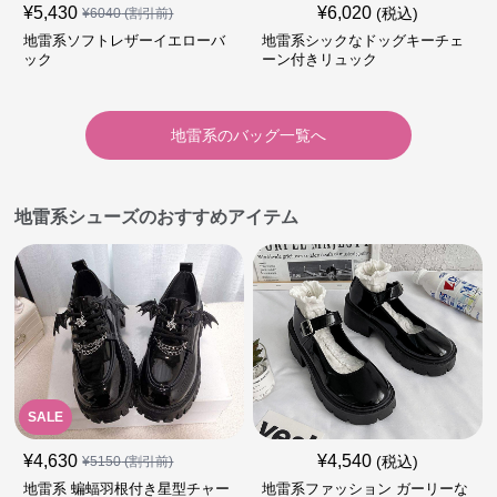
¥
5,430
¥
6,020
(税込)
¥
6040
(割引前)
地雷系ソフトレザーイエローバ
地雷系シックなドッグキーチェ
ック
ーン付きリュック
地雷系
の
バッグ
一覧へ
地雷系シューズのおすすめアイテム
SALE
¥
4,630
¥
4,540
(税込)
¥
5150
(割引前)
地雷系 蝙蝠羽根付き星型チャー
地雷系ファッション ガーリーな