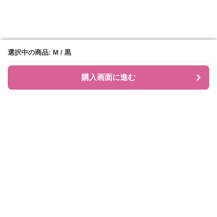
選択中の商品: M / 黒
選択中の商品: M / 黒
購入画面に進む
購入画面に進む
JIRAPI
について