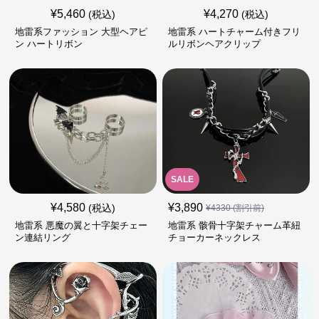
¥
5,460
¥
4,270
(税込)
(税込)
地雷系ファッション 大型ヘアピ
地雷系 ハートチャーム付きフリ
ン ハートリボン
ルリボンヘアクリップ
SALE
¥
4,580
¥
3,890
(税込)
¥
4330
(割引前)
地雷系 悪魔の翼と十字架チェー
地雷系 骸骨十字架チャーム革紐
ン連結リング
チョーカーネックレス