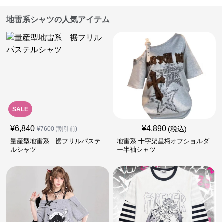
地雷系シャツの人気アイテム
SALE
¥
6,840
¥
4,890
(税込)
¥
7600
(割引前)
量産型地雷系 裾フリルパステ
地雷系 十字架星柄オフショルダ
ルシャツ
ー半袖シャツ