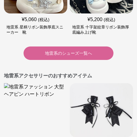
¥
5,060
¥
5,200
(税込)
(税込)
地雷系 星柄リボン装飾厚底スニ
地雷系 十字架紋章リボン装飾厚
ーカー 靴
底編み上げ靴
地雷系
の
シューズ
一覧へ
地雷系アクセサリーのおすすめアイテム