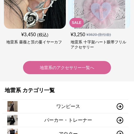
SALE
¥
3,450
¥
3,250
(税込)
¥
3620
(割引前)
地雷系 薔薇と茨の蔓イヤーカフ
地雷系 十字架ハート眼帯フリル
アクセサリー
地雷系
の
アクセサリー
一覧へ
地雷系 カテゴリ一覧
ワンピース
パーカー・トレーナー
アウター