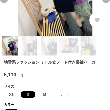
Previous slide
Ne
地雷系ファッション ミドル丈フード付き長袖パーカー
5,110
円
サイズ
XS
S
M
L
カラー