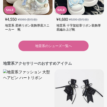
SALE
SALE
¥
4,550
¥
4,680
¥
5060
(割引前)
¥
5200
(割引前)
地雷系 星柄リボン装飾厚底スニ
地雷系 十字架紋章リボン装飾厚
ーカー 靴
底編み上げ靴
地雷系
の
シューズ
一覧へ
地雷系アクセサリーのおすすめアイテム