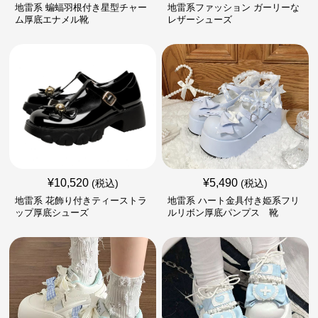
地雷系 蝙蝠羽根付き星型チャー
地雷系ファッション ガーリーな
ム厚底エナメル靴
レザーシューズ
¥
10,520
¥
5,490
(税込)
(税込)
地雷系 花飾り付きティーストラ
地雷系 ハート金具付き姫系フリ
ップ厚底シューズ
ルリボン厚底パンプス 靴