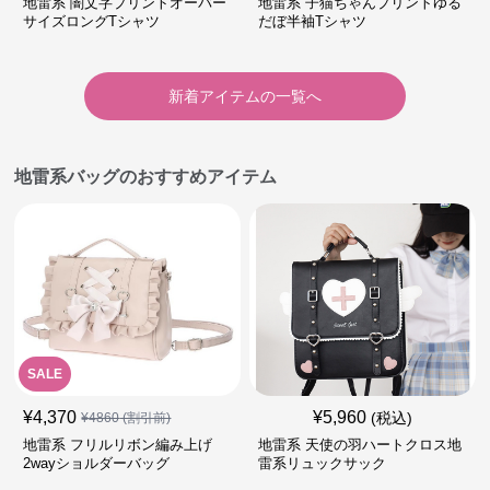
地雷系 闇文字プリントオーバー
地雷系 子猫ちゃんプリントゆる
サイズロングTシャツ
だぼ半袖Tシャツ
新着アイテムの一覧へ
地雷系バッグのおすすめアイテム
SALE
¥
4,370
¥
5,960
(税込)
¥
4860
(割引前)
地雷系 フリルリボン編み上げ
地雷系 天使の羽ハートクロス地
2wayショルダーバッグ
雷系リュックサック