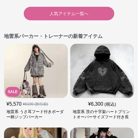
人気アイテム一覧へ
地雷系パーカー・トレーナーの新着アイテム
SALE
¥
5,570
¥
6,300
(税込)
¥
6190
(割引前)
地雷系 うさ耳フード付きボーダ
地雷系 茨の十字架ハートプリン
ー柄ジップパーカー
トオーバーサイズフード付き長
袖