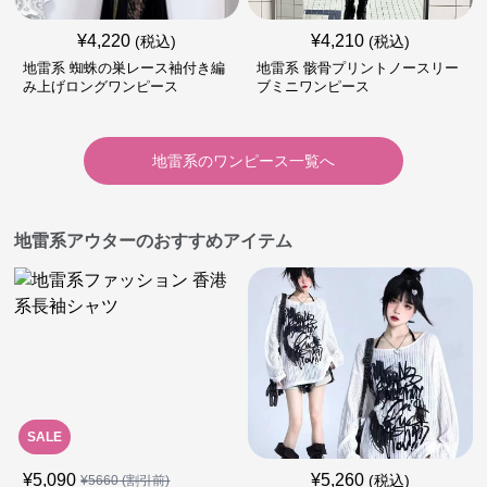
¥
4,220
¥
4,210
(税込)
(税込)
地雷系 蜘蛛の巣レース袖付き編
地雷系 骸骨プリントノースリー
み上げロングワンピース
ブミニワンピース
地雷系
の
ワンピース
一覧へ
地雷系アウターのおすすめアイテム
SALE
¥
5,090
¥
5,260
(税込)
¥
5660
(割引前)