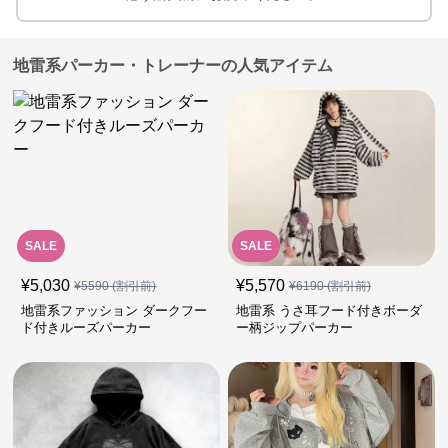
地雷系パーカー・トレーナーの人気アイテム
SALE
SALE
¥
5,030
¥
5,570
¥
5590
(割引前)
¥
6190
(割引前)
地雷系ファッション ダークフー
地雷系 うさ耳フード付きボーダ
ド付きルーズパーカー
ー柄ジップパーカー