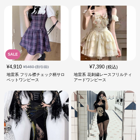
SALE
¥
4,910
¥
7,390
(税込)
¥
5460
(割引前)
地雷系 フリル襟チェック柄サロ
地雷系 花刺繍レースフリルティ
ペットワンピース
アードワンピース