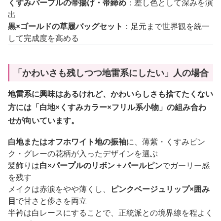
くすみパープルの帯揚げ・帯締め
：差し色として深みを演
出
黒×ゴールドの草履バッグセット
：足元まで世界観を統一
して完成度を高める
「かわいさも残しつつ地雷系にしたい」人の場合
地雷系に興味はあるけれど、かわいらしさも捨てたくない
方には「白地×くすみカラー×フリル系小物」の組み合わ
せが向いています。
白地またはオフホワイト地の振袖
に、薄紫・くすみピン
ク・グレーの花柄が入ったデザインを選ぶ
髪飾りは
白×パープルのリボン＋パールピン
でガーリー感
を残す
メイクは赤涙をやや薄くし、
ピンクベージュリップ×囲み
目
で甘さと儚さを両立
半衿は白レースにすることで、正統派との境界線を程よく