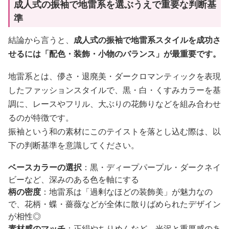
成人式の振袖で地雷系を選ぶうえで重要な判断基
準
結論から言うと、
成人式の振袖で地雷系スタイルを成功さ
せるには「配色・装飾・小物のバランス」が最重要です。
地雷系とは、儚さ・退廃美・ダークロマンティックを表現
したファッションスタイルで、黒・白・くすみカラーを基
調に、レースやフリル、大ぶりの花飾りなどを組み合わせ
るのが特徴です。
振袖という和の素材にこのテイストを落とし込む際は、以
下の判断基準を意識してください。
ベースカラーの選択
：黒・ディープパープル・ダークネイ
ビーなど、深みのある色を軸にする
柄の密度
：地雷系は「過剰なほどの装飾美」が魅力なの
で、花柄・蝶・薔薇などが全体に散りばめられたデザイン
が相性◎
素材感のマッチ
：正絹やちりめんなど、光沢と重厚感のあ