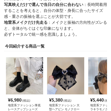
写真映えだけで選んで当日の自分に合わない
：長時間着用
することを考えると、自分の体型・身長に合ったサイズ
感・重さの振袖を選ぶことが大切です。
地雷系メイクだけ先走る
：メイクと振袖の方向性がズレる
と、全体がちぐはぐな印象になります。
必ずトータルで統一感を意識しましょう。
今回紹介する商品一覧
¥
6,980
¥
5,380
¥
5,440
(税込)
(税込)
(税込
地雷系ファッション厚底
地雷系ファッション 大
地雷系ファッシ
レースアップシューズ
型ヘアピン モノクロー
ラキラモノクロ