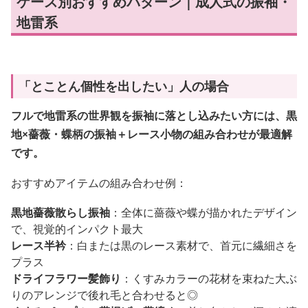
ケース別おすすめパターン｜成人式の振袖・
地雷系
「とことん個性を出したい」人の場合
フルで地雷系の世界観を振袖に落とし込みたい方には、黒
地×薔薇・蝶柄の振袖＋レース小物の組み合わせが最適解
です。
おすすめアイテムの組み合わせ例：
黒地薔薇散らし振袖
：全体に薔薇や蝶が描かれたデザイン
で、視覚的インパクト最大
レース半衿
：白または黒のレース素材で、首元に繊細さを
プラス
ドライフラワー髪飾り
：くすみカラーの花材を束ねた大ぶ
りのアレンジで後れ毛と合わせると◎