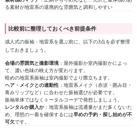
る素材が地雷系の退廃的な雰囲気と調和しやすい
比較前に整理しておくべき前提条件
成人式の振袖・地雷系を選ぶ前に、以下の3点を必ず整理
しておきましょう。
会場の雰囲気と撮影環境
：屋外撮影か室内撮影かによっ
て、濃い色味の映え方が変わります。
暗めの地雷系振袖は室内撮影でより際立ちます。
ヘア・メイクとの連動性
：地雷系メイク（赤涙・囲み目・
青みリップなど）に合わせた振袖選びが必要です。
振袖単体ではなくトータルコーデで発想しましょう。
レンタルか購入か
：地雷系振袖は流通量がまだ多くないた
め、理想の一着を確保するには
早めの予約・探し始めが不
可欠
です。