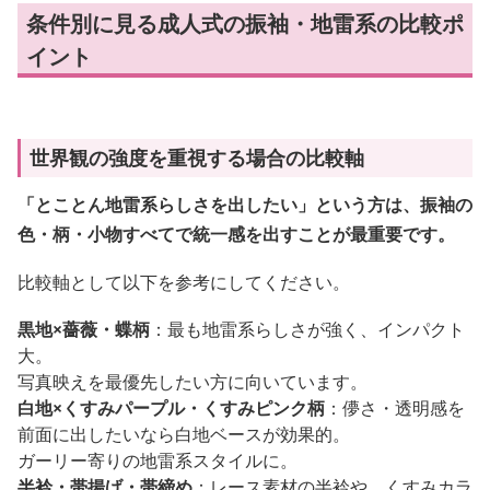
条件別に見る成人式の振袖・地雷系の比較ポ
イント
世界観の強度を重視する場合の比較軸
「とことん地雷系らしさを出したい」という方は、振袖の
色・柄・小物すべてで統一感を出すことが最重要です。
比較軸として以下を参考にしてください。
黒地×薔薇・蝶柄
：最も地雷系らしさが強く、インパクト
大。
写真映えを最優先したい方に向いています。
白地×くすみパープル・くすみピンク柄
：儚さ・透明感を
前面に出したいなら白地ベースが効果的。
ガーリー寄りの地雷系スタイルに。
半衿・帯揚げ・帯締め
：レース素材の半衿や、くすみカラ