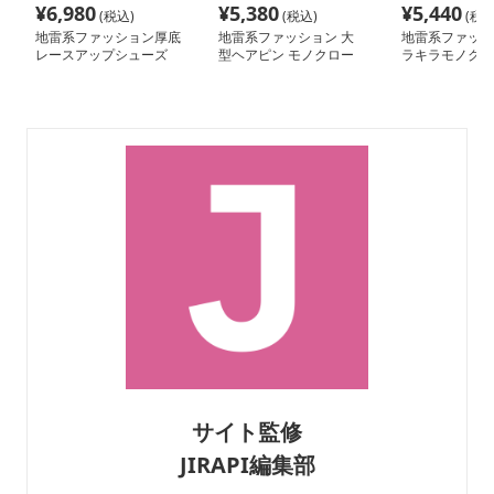
¥
6,980
¥
5,380
¥
5,440
(税込)
(税込)
(税込
地雷系ファッション厚底
地雷系ファッション 大
地雷系ファッシ
レースアップシューズ
型ヘアピン モノクロー
ラキラモノクロ
地雷靴
ムハート リボンヘアピ
ボンヘアピン
ン
サイト監修
JIRAPI編集部