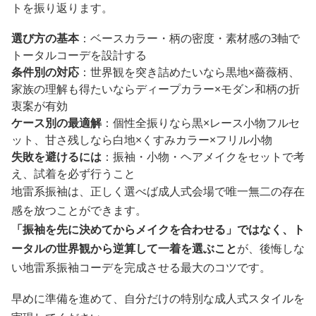
トを振り返ります。
選び方の基本
：ベースカラー・柄の密度・素材感の3軸で
トータルコーデを設計する
条件別の対応
：世界観を突き詰めたいなら黒地×薔薇柄、
家族の理解も得たいならディープカラー×モダン和柄の折
衷案が有効
ケース別の最適解
：個性全振りなら黒×レース小物フルセ
ット、甘さ残しなら白地×くすみカラー×フリル小物
失敗を避けるには
：振袖・小物・ヘアメイクをセットで考
え、試着を必ず行うこと
地雷系振袖は、正しく選べば成人式会場で唯一無二の存在
感を放つことができます。
「振袖を先に決めてからメイクを合わせる」ではなく、ト
ータルの世界観から逆算して一着を選ぶこと
が、後悔しな
い地雷系振袖コーデを完成させる最大のコツです。
早めに準備を進めて、自分だけの特別な成人式スタイルを