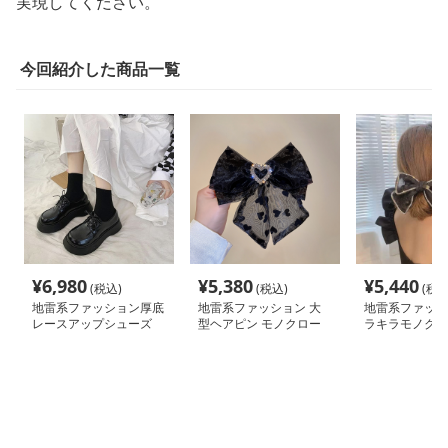
実現してください。
今回紹介した商品一覧
¥
6,980
¥
5,380
¥
5,440
(税込)
(税込)
(税込
地雷系ファッション厚底
地雷系ファッション 大
地雷系ファッシ
レースアップシューズ
型ヘアピン モノクロー
ラキラモノクロ
地雷靴
ムハート リボンヘアピ
ボンヘアピン
ン