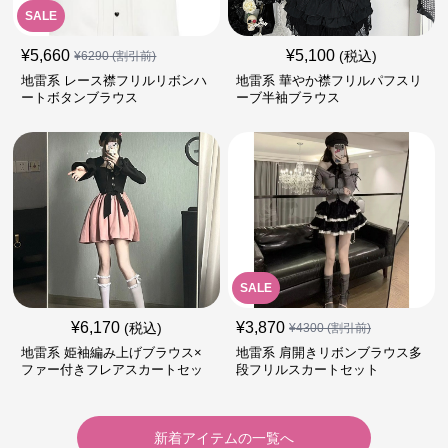
SALE
¥
5,660
¥
5,100
(税込)
¥
6290
(割引前)
地雷系 レース襟フリルリボンハ
地雷系 華やか襟フリルパフスリ
ートボタンブラウス
ーブ半袖ブラウス
SALE
¥
6,170
¥
3,870
(税込)
¥
4300
(割引前)
地雷系 姫袖編み上げブラウス×
地雷系 肩開きリボンブラウス多
ファー付きフレアスカートセッ
段フリルスカートセット
ト
新着アイテムの一覧へ