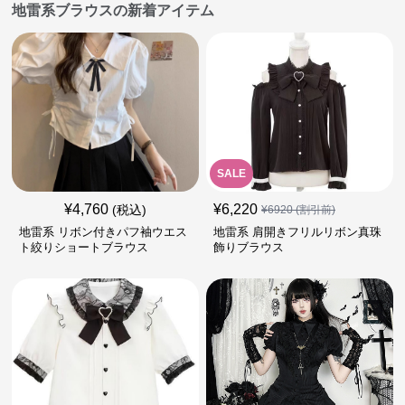
地雷系ブラウスの新着アイテム
SALE
¥
4,760
¥
6,220
(税込)
¥
6920
(割引前)
地雷系 リボン付きパフ袖ウエス
地雷系 肩開きフリルリボン真珠
ト絞りショートブラウス
飾りブラウス