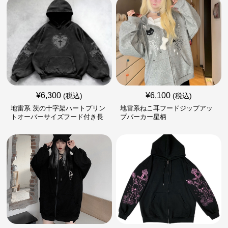
¥
6,300
¥
6,100
(税込)
(税込)
地雷系 茨の十字架ハートプリン
地雷系ねこ耳フードジップアッ
トオーバーサイズフード付き長
プパーカー星柄
袖