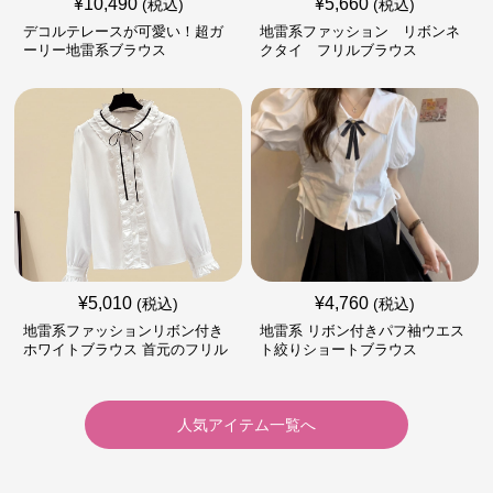
¥
10,490
¥
5,660
(税込)
(税込)
デコルテレースが可愛い！超ガ
地雷系ファッション リボンネ
ーリー地雷系ブラウス
クタイ フリルブラウス
¥
5,010
¥
4,760
(税込)
(税込)
地雷系ファッションリボン付き
地雷系 リボン付きパフ袖ウエス
ホワイトブラウス 首元のフリル
ト絞りショートブラウス
が特徴的
人気アイテム一覧へ