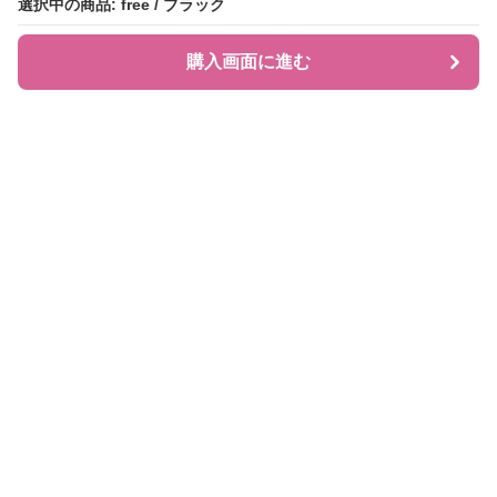
選択中の商品: free / ブラック
選択中の商品: free / ブラック
購入画面に進む
購入画面に進む
JIRAPI
について
利用規約
プライバシー