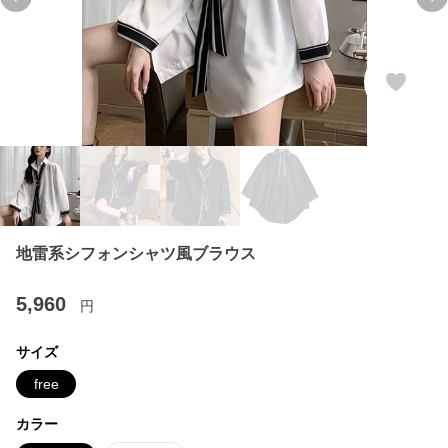
Previous slide
Ne
地雷系シフォンシャツ風ブラウス
5,960
円
サイズ
free
カラー