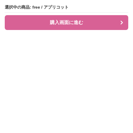
選択中の商品: free / アプリコット
選択中の商品: free / アプリコット
購入画面に進む
購入画面に進む
JIRAPI
について
利用規約
プライバシー