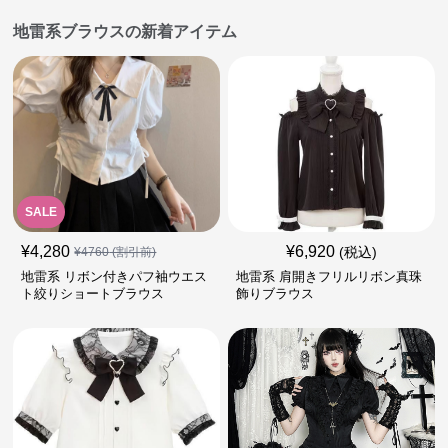
地雷系ブラウスの新着アイテム
SALE
¥
4,280
¥
6,920
(税込)
¥
4760
(割引前)
地雷系 リボン付きパフ袖ウエス
地雷系 肩開きフリルリボン真珠
ト絞りショートブラウス
飾りブラウス