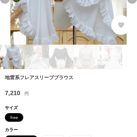
Previous slide
Ne
地雷系フレアスリーブブラウス
7,210
円
サイズ
free
カラー