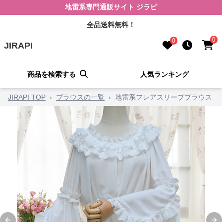
地雷系専門通販サイト ジラピ
全品送料無料！
0
0
JIRAPI
商品を検索する
人気ランキング
JIRAPI TOP
›
ブラウスの一覧
›
地雷系フレアスリーブブラウス