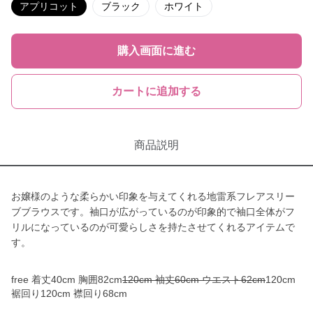
アプリコット
ブラック
ホワイト
購入画面に進む
カートに追加する
商品説明
お嬢様のような柔らかい印象を与えてくれる地雷系フレアスリー
ブブラウスです。袖口が広がっているのが印象的で袖口全体がフ
リルになっているのが可愛らしさを持たさせてくれるアイテムで
す。
free 着丈40cm 胸囲82cm
120cm 袖丈60cm ウエスト62cm
120cm
裾回り120cm 襟回り68cm