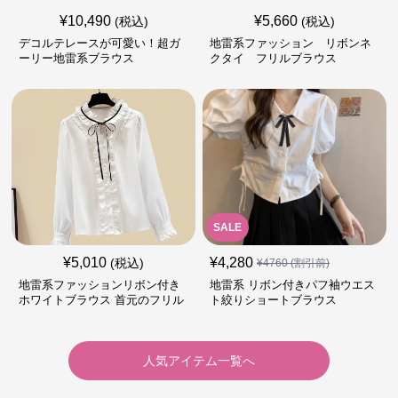
¥
10,490
¥
5,660
(税込)
(税込)
デコルテレースが可愛い！超ガ
地雷系ファッション リボンネ
ーリー地雷系ブラウス
クタイ フリルブラウス
SALE
¥
5,010
¥
4,280
(税込)
¥
4760
(割引前)
地雷系ファッションリボン付き
地雷系 リボン付きパフ袖ウエス
ホワイトブラウス 首元のフリル
ト絞りショートブラウス
が特徴的
人気アイテム一覧へ