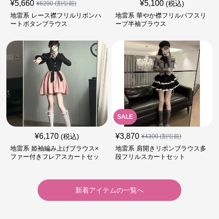
¥
5,660
¥
5,100
(税込)
¥
6290
(割引前)
地雷系 レース襟フリルリボンハ
地雷系 華やか襟フリルパフスリ
ートボタンブラウス
ーブ半袖ブラウス
SALE
¥
6,170
¥
3,870
(税込)
¥
4300
(割引前)
地雷系 姫袖編み上げブラウス×
地雷系 肩開きリボンブラウス多
ファー付きフレアスカートセッ
段フリルスカートセット
ト
新着アイテムの一覧へ