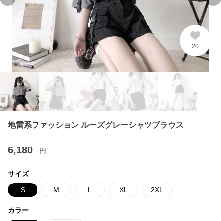
Previous slide
Ne
20
地雷系ファッション ルーズグレーシャツブラウス
6,180
円
サイズ
S
M
L
XL
2XL
カラー