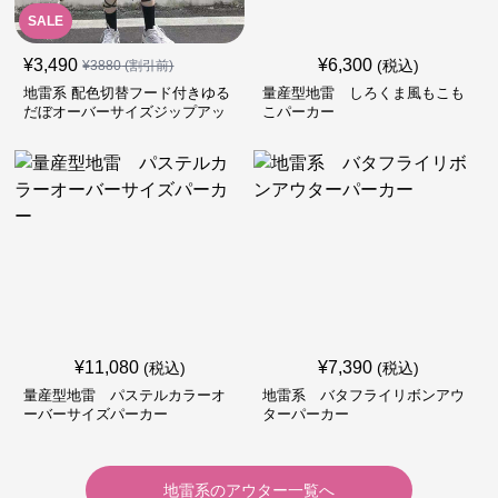
SALE
¥
3,490
¥
6,300
(税込)
¥
3880
(割引前)
地雷系 配色切替フード付きゆる
量産型地雷 しろくま風もこも
だぼオーバーサイズジップアッ
こパーカー
プジャケット
¥
11,080
¥
7,390
(税込)
(税込)
量産型地雷 パステルカラーオ
地雷系 バタフライリボンアウ
ーバーサイズパーカー
ターパーカー
地雷系
の
アウター
一覧へ