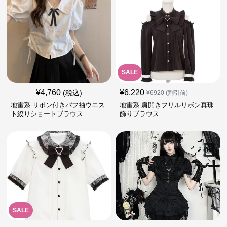
SALE
¥
4,760
¥
6,220
(税込)
¥
6920
(割引前)
地雷系 リボン付きパフ袖ウエス
地雷系 肩開きフリルリボン真珠
ト絞りショートブラウス
飾りブラウス
SALE