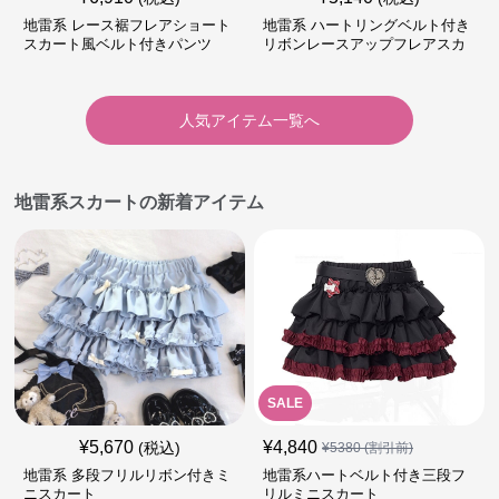
地雷系 レース裾フレアショート
地雷系 ハートリングベルト付き
スカート風ベルト付きパンツ
リボンレースアップフレアスカ
ート
人気アイテム一覧へ
地雷系スカートの新着アイテム
SALE
¥
5,670
¥
4,840
(税込)
¥
5380
(割引前)
地雷系 多段フリルリボン付きミ
地雷系ハートベルト付き三段フ
ニスカート
リルミニスカート