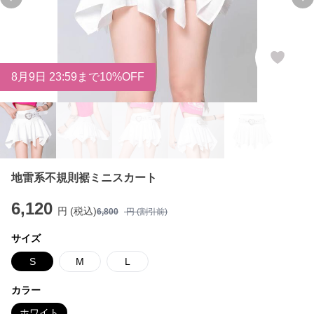
Previous slide
Ne
8
月
9
日 23:59まで10%OFF
地雷系不規則裾ミニスカート
6,120
円 (税込)
6,800
円 (割引前)
サイズ
S
M
L
カラー
ホワイト