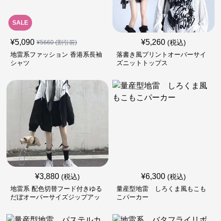
SALE
¥
5,090
¥
5,260
(税込)
¥
5660
(割引前)
地雷系ファッション 香港系長袖
落書き風プリントオーバーサイ
シャツ
ズニットトップス
¥
3,880
¥
6,300
(税込)
(税込)
地雷系 配色切替フード付きゆる
量産型地雷 しろくま風もこも
だぼオーバーサイズジップアッ
こパーカー
プジャケット