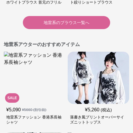
ホワイトブラウス 首元のフリル
ト絞りショートブラウス
が特徴的
地雷系
の
ブラウス
一覧へ
地雷系アウターのおすすめアイテム
SALE
¥
5,090
¥
5,260
(税込)
¥
5660
(割引前)
地雷系ファッション 香港系長袖
落書き風プリントオーバーサイ
シャツ
ズニットトップス