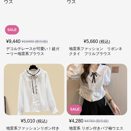
SALE
¥
9,440
¥
5,660
(税込)
¥
10490
(割引前)
デコルテレースが可愛い！超ガ
地雷系ファッション リボンネ
ーリー地雷系ブラウス
クタイ フリルブラウス
SALE
¥
5,010
¥
4,280
(税込)
¥
4760
(割引前)
地雷系ファッションリボン付き
地雷系 リボン付きパフ袖ウエス