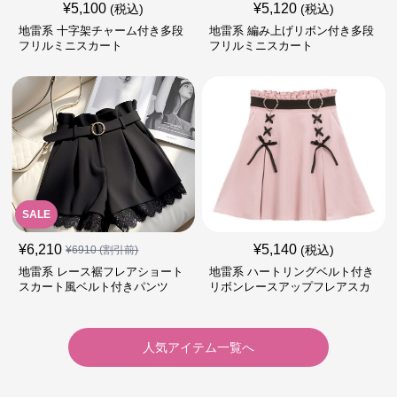
¥
5,100
¥
5,120
(税込)
(税込)
地雷系 十字架チャーム付き多段
地雷系 編み上げリボン付き多段
フリルミニスカート
フリルミニスカート
SALE
¥
6,210
¥
5,140
(税込)
¥
6910
(割引前)
地雷系 レース裾フレアショート
地雷系 ハートリングベルト付き
スカート風ベルト付きパンツ
リボンレースアップフレアスカ
ート
人気アイテム一覧へ