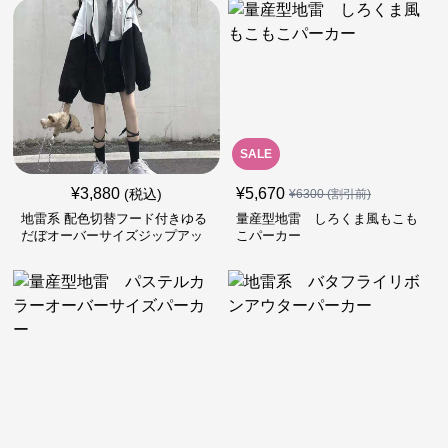
SALE
¥
3,880
¥
5,670
(税込)
¥
6300
(割引前)
地雷系 配色切替フード付きゆる
量産型地雷 しろくま風もこも
だぼオーバーサイズジップアッ
こパーカー
プジャケット