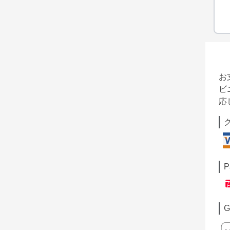
お
ビ
応
P
G