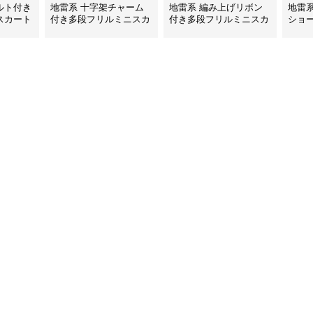
ルト付き
地雷系 十字架チャーム
地雷系 編み上げリボン
地雷
スカート
付き多段フリルミニスカ
付き多段フリルミニスカ
ショ
ート
ート
ト付