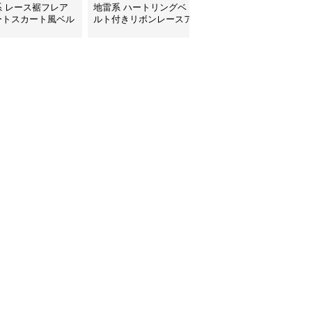
系 レース裾フレア
地雷系 ハートリングベ
地雷系 多段フリルレー
ートスカート風ベル
ルト付きリボンレースア
ス装飾ミニスカート
きパンツ
ップフレアスカート