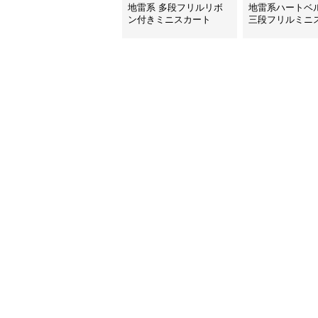
地雷系 多段フリルリボ
地雷系ハートベ
ン付きミニスカート
三段フリルミニ