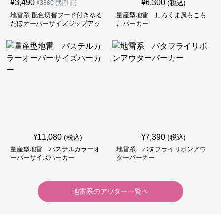
¥
3,490
¥
6,300
(税込)
¥
3880
(割引前)
地雷系 配色切替フード付きゆる
量産型地雷 しろくま風もこも
だぼオーバーサイズジップアッ
こパーカー
プジャケット
¥
11,080
¥
7,390
(税込)
(税込)
量産型地雷 パステルカラーオ
地雷系 バタフライリボンアウ
ーバーサイズパーカー
ターパーカー
地雷系
の
アウター
一覧へ