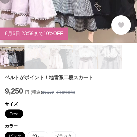
Previous slide
Ne
8
月
6
日 23:59まで10%OFF
ベルトがポイント！地雷系二段スカート
9,250
円 (税込)
10,280
円 (割引前)
サイズ
Free
カラー
ピンク
グレー
ブラック