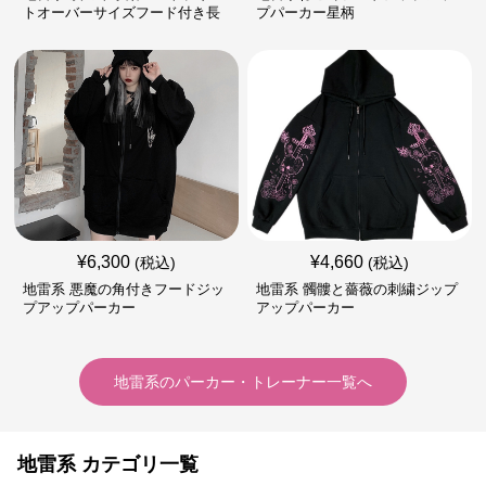
トオーバーサイズフード付き長
プパーカー星柄
袖
¥
6,300
¥
4,660
(税込)
(税込)
地雷系 悪魔の角付きフードジッ
地雷系 髑髏と薔薇の刺繍ジップ
プアップパーカー
アップパーカー
地雷系
の
パーカー・トレーナー
一覧へ
地雷系 カテゴリ一覧