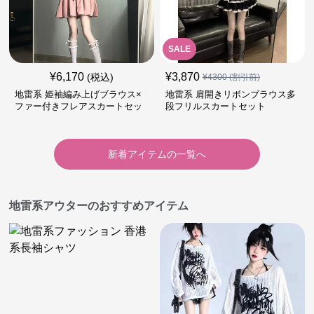
SALE
¥
6,170
¥
3,870
(税込)
¥
4300
(割引前)
地雷系 姫袖編み上げブラウス×
地雷系 肩開きリボンブラウス多
ファー付きフレアスカートセッ
段フリルスカートセット
ト
新着アイテムの一覧へ
地雷系アウターのおすすめアイテム