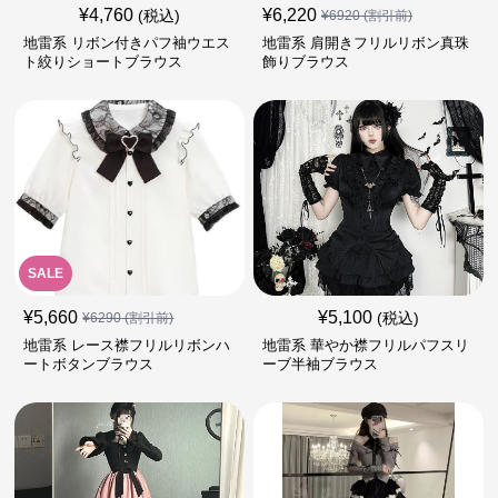
¥
4,760
¥
6,220
(税込)
¥
6920
(割引前)
地雷系 リボン付きパフ袖ウエス
地雷系 肩開きフリルリボン真珠
ト絞りショートブラウス
飾りブラウス
SALE
¥
5,660
¥
5,100
(税込)
¥
6290
(割引前)
地雷系 レース襟フリルリボンハ
地雷系 華やか襟フリルパフスリ
ートボタンブラウス
ーブ半袖ブラウス