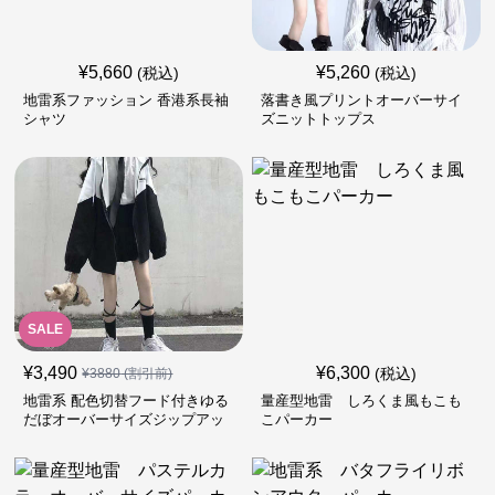
¥
5,660
¥
5,260
(税込)
(税込)
地雷系ファッション 香港系長袖
落書き風プリントオーバーサイ
シャツ
ズニットトップス
SALE
¥
3,490
¥
6,300
(税込)
¥
3880
(割引前)
地雷系 配色切替フード付きゆる
量産型地雷 しろくま風もこも
だぼオーバーサイズジップアッ
こパーカー
プジャケット