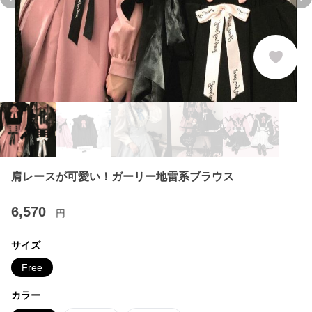
Previous slide
Ne
肩レースが可愛い！ガーリー地雷系ブラウス
6,570
円
サイズ
Free
カラー