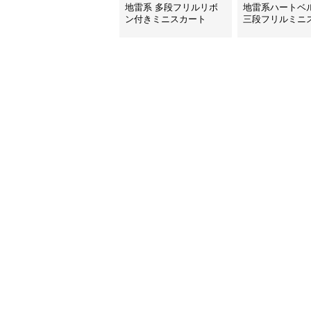
地雷系 多段フリルリボ
地雷系ハートベ
ン付きミニスカート
三段フリルミニ