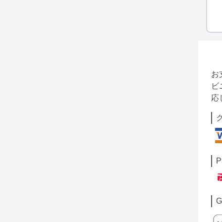
お
ビ
応
P
G