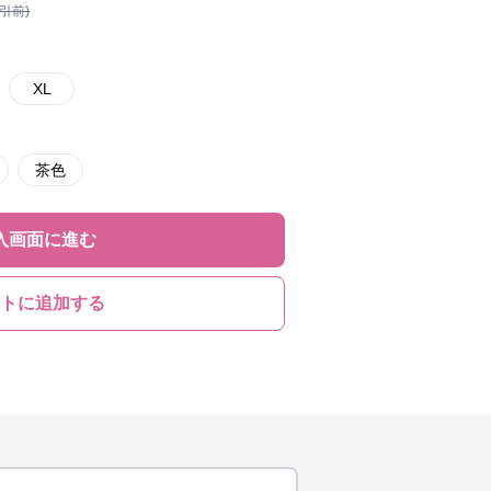
割引前)
XL
茶色
入画面に進む
トに追加する