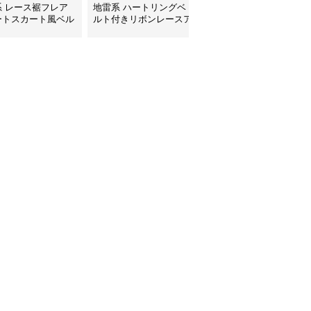
系 レース裾フレア
地雷系 ハートリングベ
地雷系 多段フリルレー
ートスカート風ベル
ルト付きリボンレースア
ス装飾ミニスカート
きパンツ
ップフレアスカート