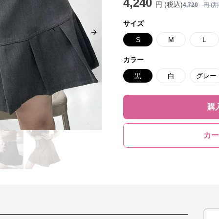
4,240
円 (税込)
4,720
円 (
サイズ
Next slide
S
M
L
カラー
黒
白
グレー
購
カー