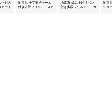
ルト付き
地雷系 十字架チャーム
地雷系 編み上げリボン
地雷
スカート
付き多段フリルミニスカ
付き多段フリルミニスカ
ショ
ート
ート
ト付