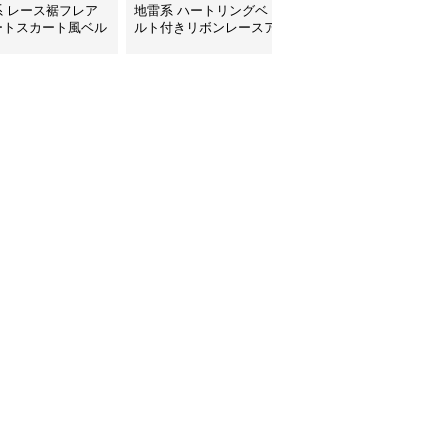
系 レース裾フレア
地雷系 ハートリングベ
地雷系 多段フリルレー
ートスカート風ベル
ルト付きリボンレースア
ス装飾ミニスカート
きパンツ
ップフレアスカート