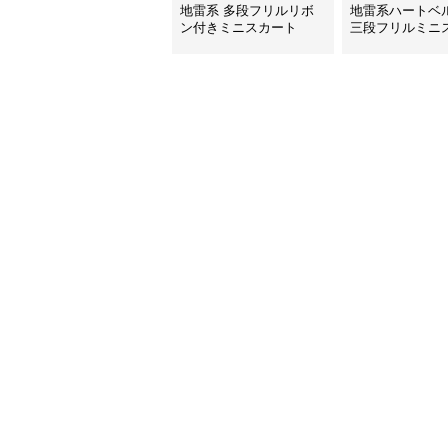
地雷系 多段フリルリボ
地雷系ハートベ
ン付きミニスカート
三段フリルミニ