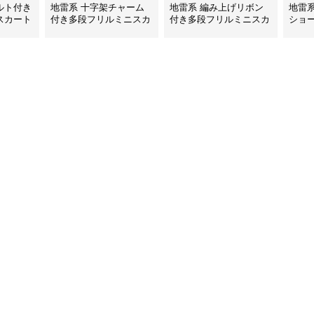
ルト付き
地雷系 十字架チャーム
地雷系 編み上げリボン
地雷
スカート
付き多段フリルミニスカ
付き多段フリルミニスカ
ショ
ート
ート
ト付