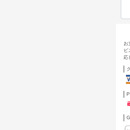
お
ビ
応
P
G