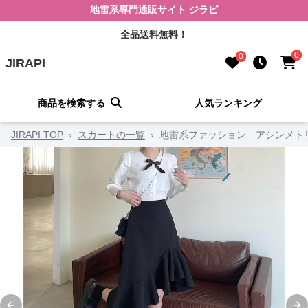
地雷系専門通販サイト ジラピ
全品送料無料！
0
0
JIRAPI
商品を検索する
人気ランキング
JIRAPI TOP
›
スカートの一覧
›
地雷系ファッション アシンメト