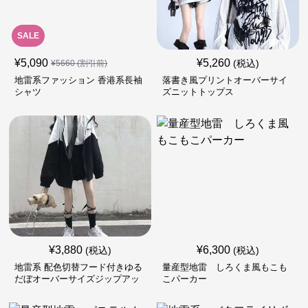
SALE
¥
5,090
¥
5,260
(税込)
¥
5660
(割引前)
地雷系ファッション 香港系長袖
落書き風プリントオーバーサイ
シャツ
ズニットトップス
¥
3,880
¥
6,300
(税込)
(税込)
地雷系 配色切替フード付きゆる
量産型地雷 しろくま風もこも
だぼオーバーサイズジップアッ
こパーカー
プジャケット