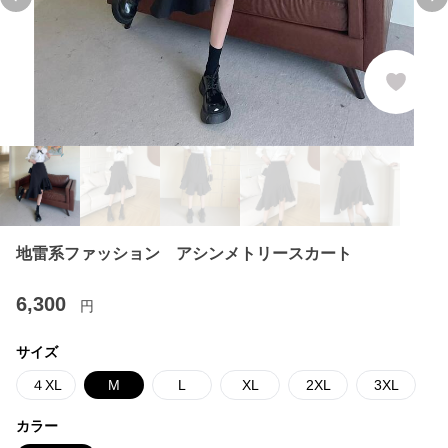
Previous slide
Ne
地雷系ファッション アシンメトリースカート
6,300
円
サイズ
４XL
M
L
XL
2XL
3XL
カラー