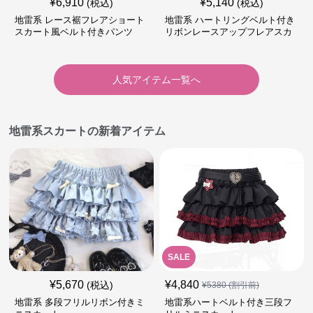
¥
6,910
¥
5,140
(税込)
(税込)
地雷系 レース裾フレアショート
地雷系 ハートリングベルト付き
スカート風ベルト付きパンツ
リボンレースアップフレアスカ
ート
人気アイテム一覧へ
地雷系スカートの新着アイテム
SALE
¥
5,670
¥
4,840
(税込)
¥
5380
(割引前)
地雷系 多段フリルリボン付きミ
地雷系ハートベルト付き三段フ