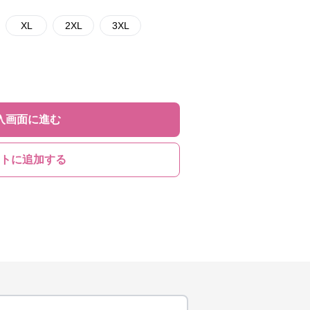
XL
2XL
3XL
入画面に進む
トに追加する