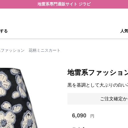
地雷系専門通販サイト ジラピ
する
人
系ファッション 花柄ミニスカート
地雷系ファッショ
黒を基調として大ぶりの白い
ご注文確定か
6,090
円