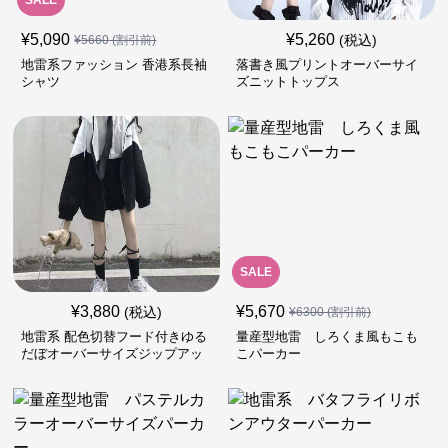
SALE
¥
5,090
¥
5,260
(税込)
¥
5660
(割引前)
地雷系ファッション 香港系長袖
落書き風プリントオーバーサイ
シャツ
ズニットトップス
SALE
¥
3,880
¥
5,670
(税込)
¥
6300
(割引前)
地雷系 配色切替フード付きゆる
量産型地雷 しろくま風もこも
だぼオーバーサイズジップアッ
こパーカー
プジャケット