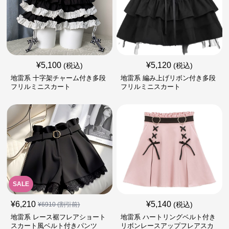
¥
5,100
¥
5,120
(税込)
(税込)
地雷系 十字架チャーム付き多段
地雷系 編み上げリボン付き多段
フリルミニスカート
フリルミニスカート
SALE
¥
6,210
¥
5,140
(税込)
¥
6910
(割引前)
地雷系 レース裾フレアショート
地雷系 ハートリングベルト付き
スカート風ベルト付きパンツ
リボンレースアップフレアスカ