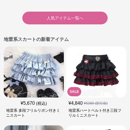
ート
人気アイテム一覧へ
地雷系スカートの新着アイテム
SALE
¥
5,670
¥
4,840
(税込)
¥
5380
(割引前)
地雷系 多段フリルリボン付きミ
地雷系ハートベルト付き三段フ
ニスカート
リルミニスカート