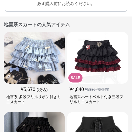
必ず購入前にお読みください。
地雷系スカートの人気アイテム
SALE
¥
5,670
¥
4,840
(税込)
¥
5380
(割引前)
地雷系 多段フリルリボン付きミ
地雷系ハートベルト付き三段フ
ニスカート
リルミニスカート