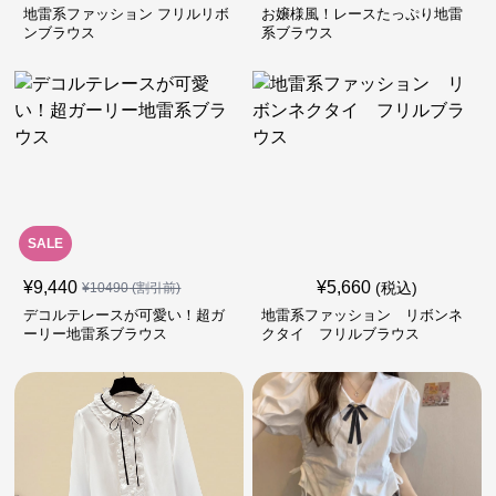
地雷系ファッション フリルリボ
お嬢様風！レースたっぷり地雷
ンブラウス
系ブラウス
SALE
¥
9,440
¥
5,660
(税込)
¥
10490
(割引前)
デコルテレースが可愛い！超ガ
地雷系ファッション リボンネ
ーリー地雷系ブラウス
クタイ フリルブラウス