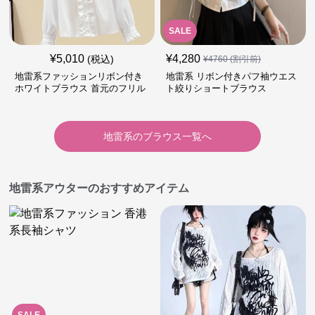
SALE
¥
5,010
¥
4,280
(税込)
¥
4760
(割引前)
地雷系ファッションリボン付き
地雷系 リボン付きパフ袖ウエス
ホワイトブラウス 首元のフリル
ト絞りショートブラウス
が特徴的
地雷系
の
ブラウス
一覧へ
地雷系アウターのおすすめアイテム