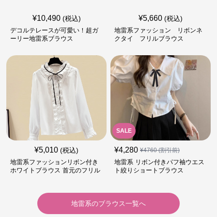
¥
10,490
¥
5,660
(税込)
(税込)
デコルテレースが可愛い！超ガ
地雷系ファッション リボンネ
ーリー地雷系ブラウス
クタイ フリルブラウス
SALE
¥
5,010
¥
4,280
(税込)
¥
4760
(割引前)
地雷系ファッションリボン付き
地雷系 リボン付きパフ袖ウエス
ホワイトブラウス 首元のフリル
ト絞りショートブラウス
が特徴的
地雷系
の
ブラウス
一覧へ