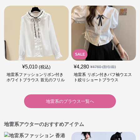
SALE
¥
5,010
¥
4,280
(税込)
¥
4760
(割引前)
地雷系ファッションリボン付き
地雷系 リボン付きパフ袖ウエス
ホワイトブラウス 首元のフリル
ト絞りショートブラウス
が特徴的
地雷系
の
ブラウス
一覧へ
地雷系アウターのおすすめアイテム