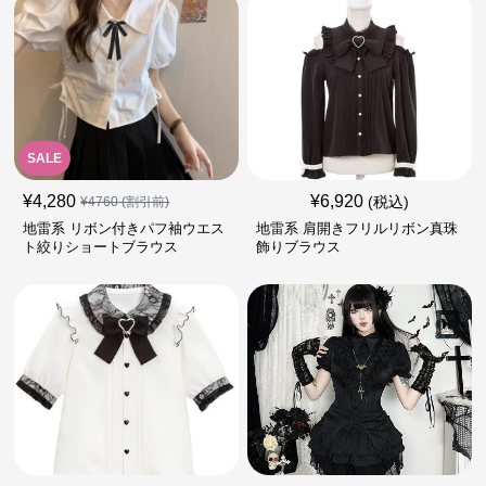
SALE
¥
4,280
¥
6,920
(税込)
¥
4760
(割引前)
地雷系 リボン付きパフ袖ウエス
地雷系 肩開きフリルリボン真珠
ト絞りショートブラウス
飾りブラウス