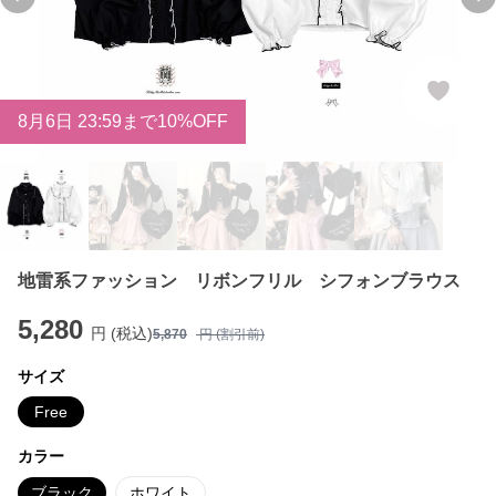
Previous slide
Ne
8
月
6
日 23:59まで10%OFF
地雷系ファッション リボンフリル シフォンブラウス
5,280
円 (税込)
5,870
円 (割引前)
サイズ
Free
カラー
ブラック
ホワイト