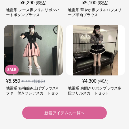
¥
6,290
¥
5,100
(税込)
(税込)
地雷系 レース襟フリルリボンハ
地雷系 華やか襟フリルパフスリ
ートボタンブラウス
ーブ半袖ブラウス
SALE
¥
5,550
¥
4,300
(税込)
¥
6170
(割引前)
地雷系 姫袖編み上げブラウス×
地雷系 肩開きリボンブラウス多
ファー付きフレアスカートセッ
段フリルスカートセット
ト
新着アイテムの一覧へ