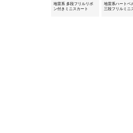
地雷系 多段フリルリボ
地雷系ハートベ
ン付きミニスカート
三段フリルミニ