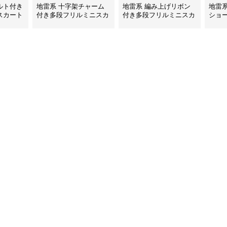
ルト付き
地雷系 十字架チャーム
地雷系 編み上げリボン
地雷
スカート
付き多段フリルミニスカ
付き多段フリルミニスカ
ショ
ート
ート
ト付