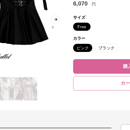
6,070
円
サイズ
Next slide
Free
カラー
ピンク
ブラック
購
カー