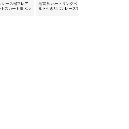
系 レース裾フレア
地雷系 ハートリングベ
地雷系 多段フリルレー
ートスカート風ベル
ルト付きリボンレースア
ス装飾ミニスカート
きパンツ
ップフレアスカート