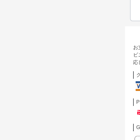
お
ビ
応
P
G