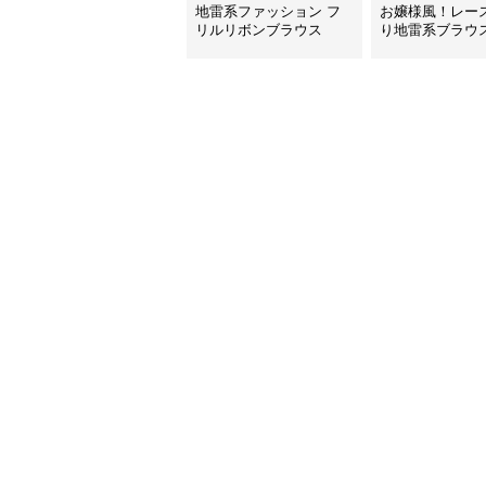
地雷系ファッション フ
お嬢様風！レー
リルリボンブラウス
り地雷系ブラウ