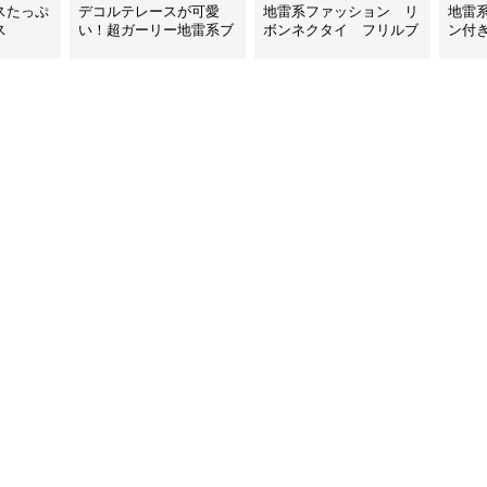
スたっぷ
デコルテレースが可愛
地雷系ファッション リ
地雷
ス
い！超ガーリー地雷系ブ
ボンネクタイ フリルブ
ン付
ラウス
ラウス
首元