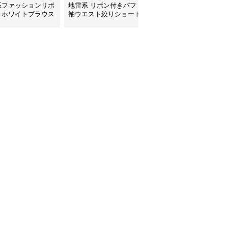
系ファッションリボ
地雷系 リボン付きパフ
地雷系 肩開きフリルリ
きホワイトブラウス
袖ウエスト絞りショート
ボン真珠飾りブラウス
のフリルが特徴的
ブラウス