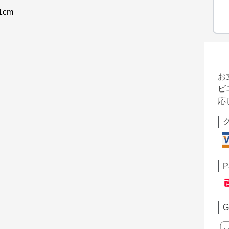
1cm
お
ビ
応
P
G