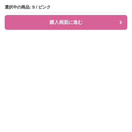
選択中の商品: S / ピンク
選択中の商品: S / ピンク
購入画面に進む
購入画面に進む
JIRAPI
について
利用規約
プライバシー