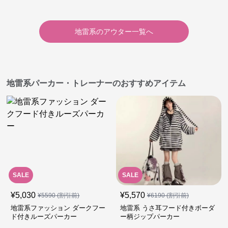
地雷系
の
アウター
一覧へ
地雷系パーカー・トレーナーのおすすめアイテム
SALE
SALE
¥
5,030
¥
5,570
¥
5590
(割引前)
¥
6190
(割引前)
地雷系ファッション ダークフー
地雷系 うさ耳フード付きボーダ
ド付きルーズパーカー
ー柄ジップパーカー