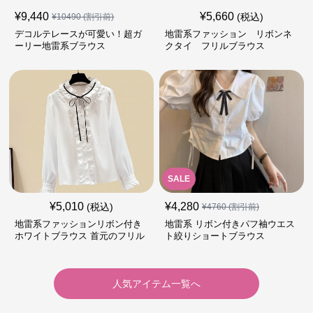
¥
9,440
¥
5,660
(税込)
¥
10490
(割引前)
デコルテレースが可愛い！超ガ
地雷系ファッション リボンネ
ーリー地雷系ブラウス
クタイ フリルブラウス
SALE
¥
5,010
¥
4,280
(税込)
¥
4760
(割引前)
地雷系ファッションリボン付き
地雷系 リボン付きパフ袖ウエス
ホワイトブラウス 首元のフリル
ト絞りショートブラウス
が特徴的
人気アイテム一覧へ