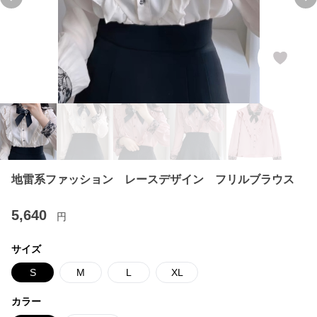
Previous slide
Ne
地雷系ファッション レースデザイン フリルブラウス
5,640
円
サイズ
S
M
L
XL
カラー