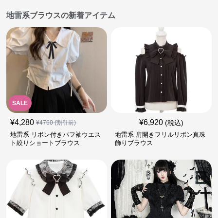
地雷系ブラウスの新着アイテム
SALE
¥
4,280
¥
6,920
(税込)
¥
4760
(割引前)
地雷系 リボン付きパフ袖ウエス
地雷系 肩開きフリルリボン真珠
ト絞りショートブラウス
飾りブラウス